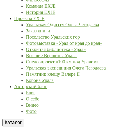
Команда EXJE
История EXJE
Проекты EXJE
Уральская Одиссея Олега Чегодаева
Заказ книги
Посольство Уральских гор
Фотовыставка «Урал от края до края»
Открытая библиотека «Урал»
Высшие Вершины Урала
Спелеопроект «100 км под Уралом»
Уральская экспедиция Олега Чегодаева
Памятник клещу Валере II
Корона Урала
Авторский блог
Блог
О себе
Видео
Фото
Каталог