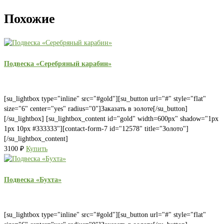
Похожие
Подвеска «Серебряный карабин»
[su_lightbox type="inline" src="#gold"][su_button url="#" style="flat"
size="6" center="yes" radius="0"]Заказать в золоте[/su_button]
[/su_lightbox] [su_lightbox_content id="gold" width=600px" shadow="1px
1px 10px #333333"][contact-form-7 id="12578" title="Золото"]
[/su_lightbox_content]
3100
₽
Купить
Подвеска «Бухта»
[su_lightbox type="inline" src="#gold"][su_button url="#" style="flat"