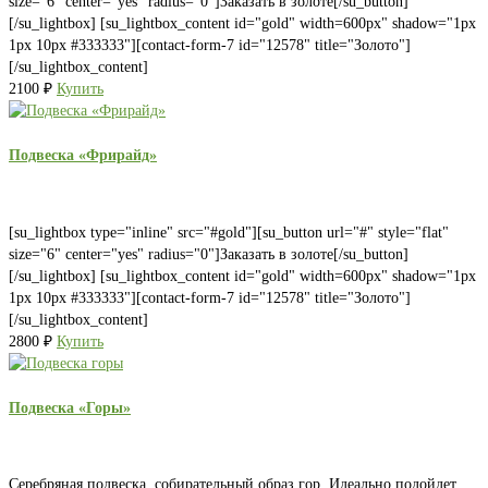
size="6" center="yes" radius="0"]Заказать в золоте[/su_button]
[/su_lightbox] [su_lightbox_content id="gold" width=600px" shadow="1px
1px 10px #333333"][contact-form-7 id="12578" title="Золото"]
[/su_lightbox_content]
2100
₽
Купить
Подвеска «Фрирайд»
[su_lightbox type="inline" src="#gold"][su_button url="#" style="flat"
size="6" center="yes" radius="0"]Заказать в золоте[/su_button]
[/su_lightbox] [su_lightbox_content id="gold" width=600px" shadow="1px
1px 10px #333333"][contact-form-7 id="12578" title="Золото"]
[/su_lightbox_content]
2800
₽
Купить
Подвеска «Горы»
Серебряная подвеска, собирательный образ гор. Идеально подойдет