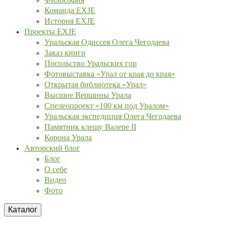
Команда EXJE
История EXJE
Проекты EXJE
Уральская Одиссея Олега Чегодаева
Заказ книги
Посольство Уральских гор
Фотовыставка «Урал от края до края»
Открытая библиотека «Урал»
Высшие Вершины Урала
Спелеопроект «100 км под Уралом»
Уральская экспедиция Олега Чегодаева
Памятник клещу Валере II
Корона Урала
Авторский блог
Блог
О себе
Видео
Фото
Каталог