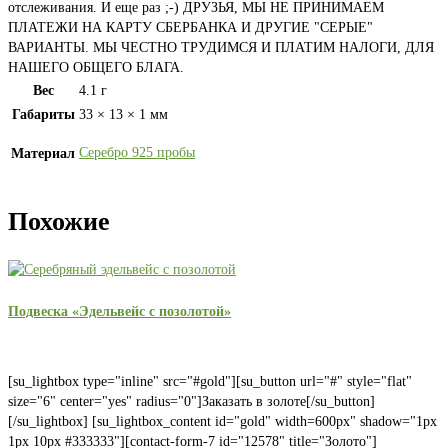
отслеживания. И еще раз ;-) ДРУЗЬЯ, МЫ НЕ ПРИНИМАЕМ
ПЛАТЕЖИ НА КАРТУ СБЕРБАНКА И ДРУГИЕ "СЕРЫЕ"
ВАРИАНТЫ. МЫ ЧЕСТНО ТРУДИМСЯ И ПЛАТИМ НАЛОГИ, ДЛЯ
НАШЕГО ОБЩЕГО БЛАГА.
Вес
4.1 г
Габариты
33 × 13 × 1 мм
Серебро 925 пробы
Материал
Похожие
Подвеска «Эдельвейс с позолотой»
[su_lightbox type="inline" src="#gold"][su_button url="#" style="flat"
size="6" center="yes" radius="0"]Заказать в золоте[/su_button]
[/su_lightbox] [su_lightbox_content id="gold" width=600px" shadow="1px
1px 10px #333333"][contact-form-7 id="12578" title="Золото"]