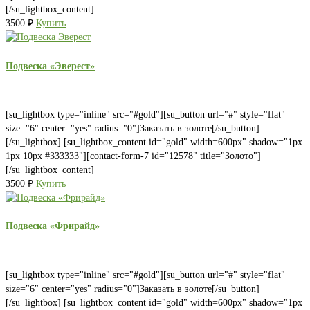
[/su_lightbox_content]
3500
₽
Купить
Подвеска «Эверест»
[su_lightbox type="inline" src="#gold"][su_button url="#" style="flat"
size="6" center="yes" radius="0"]Заказать в золоте[/su_button]
[/su_lightbox] [su_lightbox_content id="gold" width=600px" shadow="1px
1px 10px #333333"][contact-form-7 id="12578" title="Золото"]
[/su_lightbox_content]
3500
₽
Купить
Подвеска «Фрирайд»
[su_lightbox type="inline" src="#gold"][su_button url="#" style="flat"
size="6" center="yes" radius="0"]Заказать в золоте[/su_button]
[/su_lightbox] [su_lightbox_content id="gold" width=600px" shadow="1px