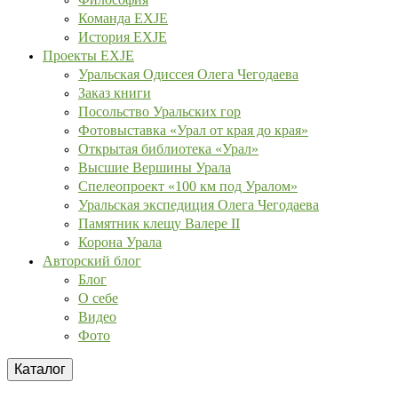
Команда EXJE
История EXJE
Проекты EXJE
Уральская Одиссея Олега Чегодаева
Заказ книги
Посольство Уральских гор
Фотовыставка «Урал от края до края»
Открытая библиотека «Урал»
Высшие Вершины Урала
Спелеопроект «100 км под Уралом»
Уральская экспедиция Олега Чегодаева
Памятник клещу Валере II
Корона Урала
Авторский блог
Блог
О себе
Видео
Фото
Каталог