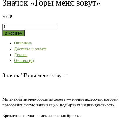
Значок «Горы меня зовут»
300
₽
Количество
товара
В корзину
Значок
Описание
"Горы
Доставка и оплата
меня
Детали
зовут"
Отзывы (0)
Значок "Горы меня зовут"
Маленький значок-брошь из дерева — милый аксессуар, который
преобразит любую вашу вещь и подчеркнет индивидуальность.
Крепление значка — металлическая булавка.