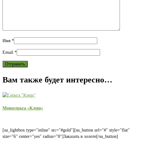
Имя
*
Email
*
Вам также будет интересно…
Моносерьга «Клещ»
[su_lightbox type="inline" src="#gold"][su_button url="#" style="flat"
size="6" center="yes" radius="0"]Заказать в золоте[/su_button]