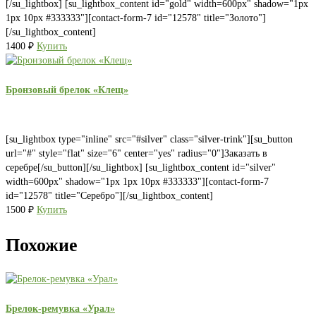
[/su_lightbox] [su_lightbox_content id="gold" width=600px" shadow="1px
1px 10px #333333"][contact-form-7 id="12578" title="Золото"]
[/su_lightbox_content]
1400
₽
Купить
Бронзовый брелок «Клещ»
[su_lightbox type="inline" src="#silver" class="silver-trink"][su_button
url="#" style="flat" size="6" center="yes" radius="0"]Заказать в
серебре[/su_button][/su_lightbox] [su_lightbox_content id="silver"
width=600px" shadow="1px 1px 10px #333333"][contact-form-7
id="12578" title="Серебро"][/su_lightbox_content]
1500
₽
Купить
Похожие
Брелок-ремувка «Урал»