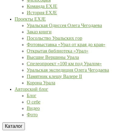
Команда EXJE
История EXJE
Проекты EXJE
Уральская Одиссея Олега Чегодаева
Заказ книги
Посольство Уральских гор
Фотовыставка «Урал от края до края»
Открытая библиотека «Урал»
Высшие Вершины Урала
Спелеопроект «100 км под Уралом»
Уральская экспедиция Олега Чегодаева
Памятник клещу Валере II
Корона Урала
Авторский блог
Блог
О себе
Видео
Фото
Каталог