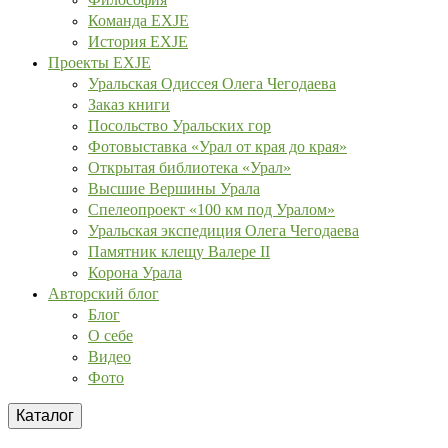
Команда EXJE
История EXJE
Проекты EXJE
Уральская Одиссея Олега Чегодаева
Заказ книги
Посольство Уральских гор
Фотовыставка «Урал от края до края»
Открытая библиотека «Урал»
Высшие Вершины Урала
Спелеопроект «100 км под Уралом»
Уральская экспедиция Олега Чегодаева
Памятник клещу Валере II
Корона Урала
Авторский блог
Блог
О себе
Видео
Фото
Каталог