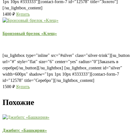
1px 10px #333333"][contact-form-7 id="12578" title="Золото"]
[/su_lightbox_content]
1400
₽
Купить
Бронзовый брелок «Клещ»
[su_lightbox type="inline" src="#silver" class="silver-trink"][su_button
url="#" style="flat" size="6" center="yes" radius="0"]Заказать в
серебре[/su_button][/su_lightbox] [su_lightbox_content id="silver"
width=600px" shadow="1px 1px 10px #333333"][contact-form-7
id="12578" title="Серебро"][/su_lightbox_content]
1500
₽
Купить
Похожие
Джибитс «Башкирия»