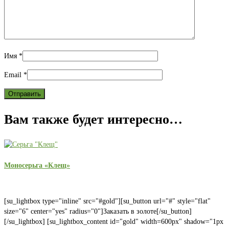
Имя
*
Email
*
Вам также будет интересно…
Моносерьга «Клещ»
[su_lightbox type="inline" src="#gold"][su_button url="#" style="flat"
size="6" center="yes" radius="0"]Заказать в золоте[/su_button]
[/su_lightbox] [su_lightbox_content id="gold" width=600px" shadow="1px