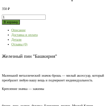
350
₽
Количество
товара
В корзину
Железный
Описание
пин
Доставка и оплата
"Башкирия"
Детали
Отзывы (0)
Железный пин "Башкирия"
Маленький металлический значок-брошь — милый аксессуар, который
преобразит любую вашу вещь и подчеркнет индивидуальность.
Крепление значка — зажимы
брошь, пин, значок, булавка, Башкирия, листок, Мустай Карим