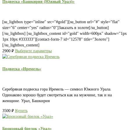
Подвеска «Башкирия (Южный Урал)»
[su_lightbox type="inline" src="#gold"][su_button url="#" style="flat"
size="6" center="yes" radius="0"]Заказать в золоте[/su_button]
[/su_lightbox] [su_lightbox_content id="gold" width=600px" shadow="1px
1px 10px #333333"][contact-form-7 id="12578" title="Золото"]
[/su_lightbox_content]
2900
₽
Выберите параметры
Подвеска «Иремель»
Серебряная подвеска гора Иремель — символ Южного Урала.
Одинаково хорошо будет смотреться как на мужчине, так и на
женщине. Урал, Башкирия
3500
₽
Купить
Бронзовый брелок «Урал»