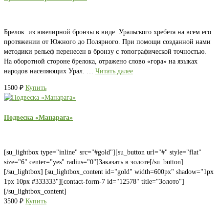
Брелок из ювелирной бронзы в виде Уральского хребета на всем его
протяжении от Южного до Полярного. При помощи созданной нами
методики рельеф перенесен в бронзу с топографической точностью.
На оборотной стороне брелока, отражено слово «гора» на языках
народов населяющих Урал. …
Читать далее
1500
₽
Купить
Подвеска «Манарага»
[su_lightbox type="inline" src="#gold"][su_button url="#" style="flat"
size="6" center="yes" radius="0"]Заказать в золоте[/su_button]
[/su_lightbox] [su_lightbox_content id="gold" width=600px" shadow="1px
1px 10px #333333"][contact-form-7 id="12578" title="Золото"]
[/su_lightbox_content]
3500
₽
Купить