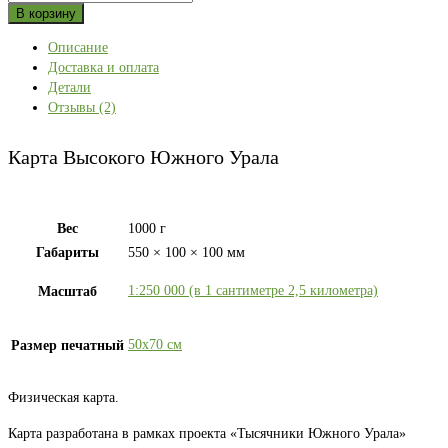
товара
В корзину
Карта
Описание
Высокого
Доставка и оплата
Южного
Детали
Урала
Отзывы (2)
Карта Высокого Южного Урала
Вес
1000 г
Габариты
550 × 100 × 100 мм
1:250 000 (в 1 сантиметре 2,5 километра)
Масштаб
50х70 см
Размер печатный
Физическая карта.
Карта разработана в рамках проекта «Тысячники Южного Урала»