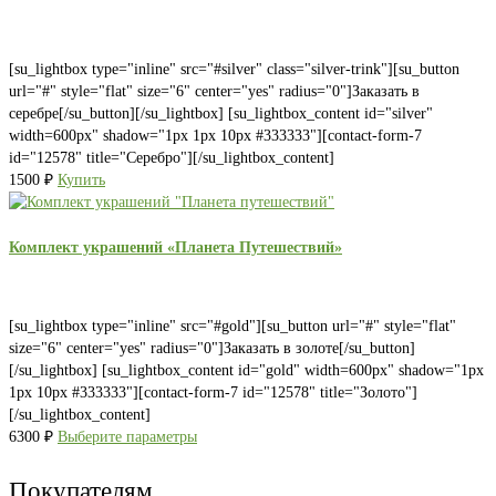
[su_lightbox type="inline" src="#silver" class="silver-trink"][su_button
url="#" style="flat" size="6" center="yes" radius="0"]Заказать в
серебре[/su_button][/su_lightbox] [su_lightbox_content id="silver"
width=600px" shadow="1px 1px 10px #333333"][contact-form-7
id="12578" title="Серебро"][/su_lightbox_content]
1500
₽
Купить
Комплект украшений «Планета Путешествий»
[su_lightbox type="inline" src="#gold"][su_button url="#" style="flat"
size="6" center="yes" radius="0"]Заказать в золоте[/su_button]
[/su_lightbox] [su_lightbox_content id="gold" width=600px" shadow="1px
1px 10px #333333"][contact-form-7 id="12578" title="Золото"]
[/su_lightbox_content]
6300
₽
Выберите параметры
Покупателям