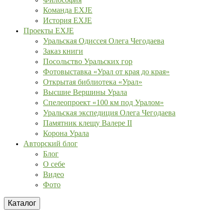
Команда EXJE
История EXJE
Проекты EXJE
Уральская Одиссея Олега Чегодаева
Заказ книги
Посольство Уральских гор
Фотовыставка «Урал от края до края»
Открытая библиотека «Урал»
Высшие Вершины Урала
Спелеопроект «100 км под Уралом»
Уральская экспедиция Олега Чегодаева
Памятник клещу Валере II
Корона Урала
Авторский блог
Блог
О себе
Видео
Фото
Каталог