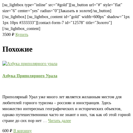
[su_lightbox type="inline" src="#gold"][su_button url="#" style="flat"
size="6" center="yes" radius="0"]Заказать в золоте[/su_button]
[/su_lightbox] [su_lightbox_content id="gold" width=600px" shadow="1px
1px 10px #333333"][contact-form-7 id="12578" title="Золото"]
[/su_lightbox_content]
3500
₽
Купить
Похожие
Азбука Приполярного Урала
Приполярный Урал уже много лет является желанным местом для
любителей горного туризма – россиян и иностранцев. Здесь
множество интересных географических и исторических объектов,
однако путешественники часто не знают о них, так как об этой горной
стране до сих пор нет …
Читать далее
600
₽
В корзину