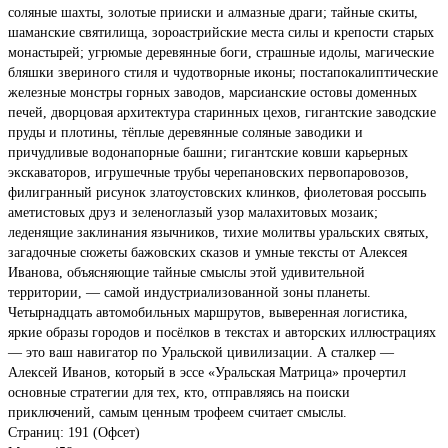
соляные шахты, золотые прииски и алмазные драги; тайные скиты,
шаманские святилища, зороастрийские места силы и крепости старых
монастырей; угрюмые деревянные боги, страшные идолы, магические
бляшки звериного стиля и чудотворные иконы; постапокалиптические
железные монстры горных заводов, марсианские остовы доменных
печей, дворцовая архитектура старинных цехов, гигантские заводские
пруды и плотины, тёплые деревянные соляные заводики и
причудливые водонапорные башни; гигантские ковши карьерных
экскаваторов, игрушечные трубы черепановских первопаровозов,
филигранный рисунок златоустовских клинков, фиолетовая россыпь
аметистовых друз и зеленоглазый узор малахитовых мозаик;
леденящие заклинания язычников, тихие молитвы уральских святых,
загадочные сюжеты бажовских сказов и умные тексты от Алексея
Иванова, объясняющие тайные смыслы этой удивительной
территории, — самой индустриализованной зоны планеты.
Четырнадцать автомобильных маршрутов, выверенная логистика,
яркие образы городов и посёлков в текстах и авторских иллюстрациях
— это ваш навигатор по Уральской цивилизации. А сталкер —
Алексей Иванов, который в эссе «Уральская Матрица» прочертил
основные стратегии для тех, кто, отправляясь на поиски
приключений, самым ценным трофеем считает смыслы.
Страниц: 191 (Офсет)