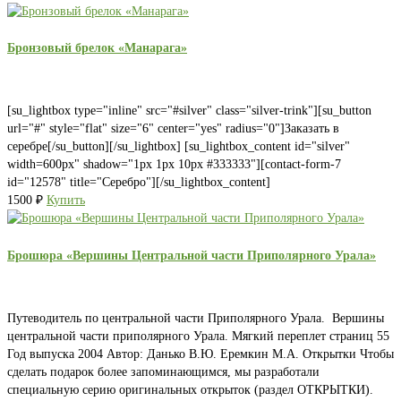
Бронзовый брелок «Манарага»
[su_lightbox type="inline" src="#silver" class="silver-trink"][su_button
url="#" style="flat" size="6" center="yes" radius="0"]Заказать в
серебре[/su_button][/su_lightbox] [su_lightbox_content id="silver"
width=600px" shadow="1px 1px 10px #333333"][contact-form-7
id="12578" title="Серебро"][/su_lightbox_content]
1500
₽
Купить
Брошюра «Вершины Центральной части Приполярного Урала»
Путеводитель по центральной части Приполярного Урала. Вершины
центральной части приполярного Урала. Мягкий переплет страниц 55
Год выпуска 2004 Автор: Данько В.Ю. Еремкин М.А. Открытки Чтобы
сделать подарок более запоминающимся, мы разработали
специальную серию оригинальных открыток (раздел ОТКРЫТКИ).