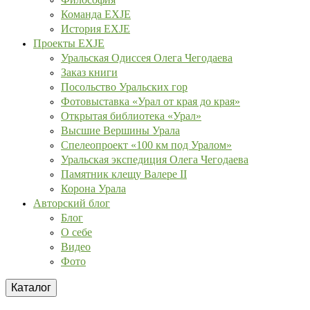
Команда EXJE
История EXJE
Проекты EXJE
Уральская Одиссея Олега Чегодаева
Заказ книги
Посольство Уральских гор
Фотовыставка «Урал от края до края»
Открытая библиотека «Урал»
Высшие Вершины Урала
Спелеопроект «100 км под Уралом»
Уральская экспедиция Олега Чегодаева
Памятник клещу Валере II
Корона Урала
Авторский блог
Блог
О себе
Видео
Фото
Каталог