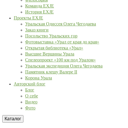
Команда EXJE
История EXJE
Проекты EXJE
Уральская Одиссея Олега Чегодаева
Заказ книги
Посольство Уральских гор
Фотовыставка «Урал от края до края»
Открытая библиотека «Урал»
Высшие Вершины Урала
Спелеопроект «100 км под Уралом»
Уральская экспедиция Олега Чегодаева
Памятник клещу Валере II
Корона Урала
Авторский блог
Блог
О себе
Видео
Фото
Каталог