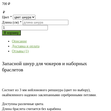
700
₽
₽
Цвет
*
Длина (см)
*
Количество
товара
В корзину
Запасной
Описание
шнур
Доставка и оплата
для
Отзывы (1)
чокеров
и
наборных
Запасной шнур для чокеров и наборных
браслетов
браслетов
Состоит из 3 мм нейлонового репшнура (цвет по выбору),
окаймленного надежно заклепанными серебренными петлями.
Доступны различные цвета.
Длина браслета считается без карабина.