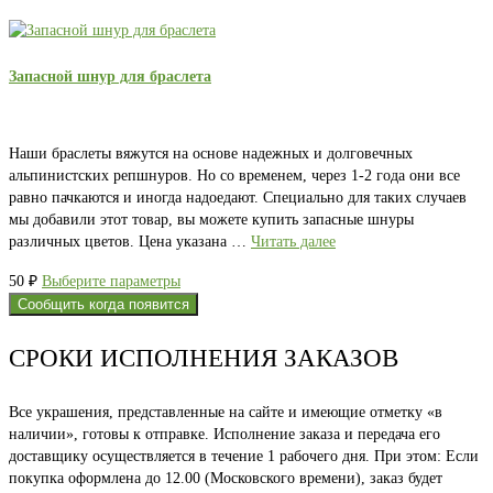
Запасной шнур для браслета
Наши браслеты вяжутся на основе надежных и долговечных
альпинистских репшнуров. Но со временем, через 1-2 года они все
равно пачкаются и иногда надоедают. Специально для таких случаев
мы добавили этот товар, вы можете купить запасные шнуры
различных цветов. Цена указана …
Читать далее
Этот
50
₽
Выберите параметры
товар
Сообщить когда появится
имеет
несколько
СРОКИ ИСПОЛНЕНИЯ ЗАКАЗОВ
вариаций.
Опции
Все украшения, представленные на сайте и имеющие отметку «в
можно
наличии», готовы к отправке. Исполнение заказа и передача его
выбрать
доставщику осуществляется в течение 1 рабочего дня. При этом: Если
на
покупка оформлена до 12.00 (Московского времени), заказ будет
странице