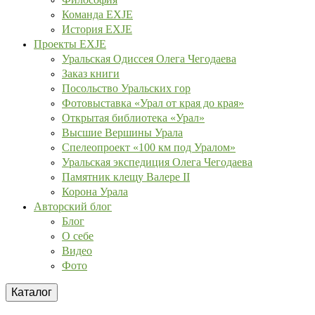
Команда EXJE
История EXJE
Проекты EXJE
Уральская Одиссея Олега Чегодаева
Заказ книги
Посольство Уральских гор
Фотовыставка «Урал от края до края»
Открытая библиотека «Урал»
Высшие Вершины Урала
Спелеопроект «100 км под Уралом»
Уральская экспедиция Олега Чегодаева
Памятник клещу Валере II
Корона Урала
Авторский блог
Блог
О себе
Видео
Фото
Каталог