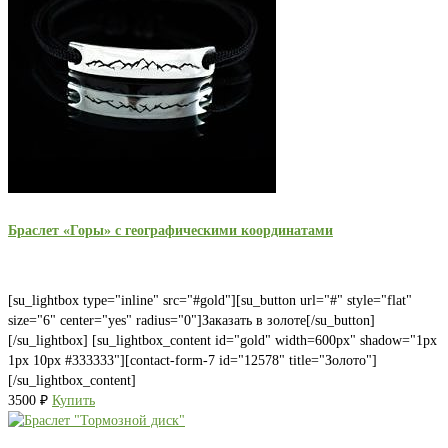
Браслет «Горы» с географическими координатами
[su_lightbox type="inline" src="#gold"][su_button url="#" style="flat"
size="6" center="yes" radius="0"]Заказать в золоте[/su_button]
[/su_lightbox] [su_lightbox_content id="gold" width=600px" shadow="1px
1px 10px #333333"][contact-form-7 id="12578" title="Золото"]
[/su_lightbox_content]
3500
₽
Купить