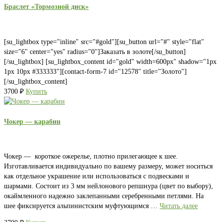
Браслет «Тормозной диск»
[su_lightbox type="inline" src="#gold"][su_button url="#" style="flat"
size="6" center="yes" radius="0"]Заказать в золоте[/su_button]
[/su_lightbox] [su_lightbox_content id="gold" width=600px" shadow="1px
1px 10px #333333"][contact-form-7 id="12578" title="Золото"]
[/su_lightbox_content]
3700
₽
Купить
Чокер — карабин
Чокер — короткое ожерелье, плотно прилегающее к шее.
Изготавливается индивидуально по вашему размеру, может носиться
как отдельное украшение или использоваться с подвесками и
шармами. Состоит из 3 мм нейлонового репшнура (цвет по выбору),
окаймленного надежно заклепанными серебренными петлями. На
шее фиксируется альпинистским муфтующимся …
Читать далее