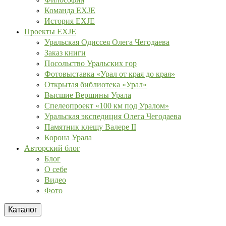
Команда EXJE
История EXJE
Проекты EXJE
Уральская Одиссея Олега Чегодаева
Заказ книги
Посольство Уральских гор
Фотовыставка «Урал от края до края»
Открытая библиотека «Урал»
Высшие Вершины Урала
Спелеопроект «100 км под Уралом»
Уральская экспедиция Олега Чегодаева
Памятник клещу Валере II
Корона Урала
Авторский блог
Блог
О себе
Видео
Фото
Каталог