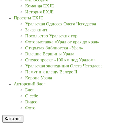
Команда EXJE
История EXJE
Проекты EXJE
Уральская Одиссея Олега Чегодаева
Заказ книги
Посольство Уральских гор
Фотовыставка «Урал от края до края»
Открытая библиотека «Урал»
Высшие Вершины Урала
Спелеопроект «100 км под Уралом»
Уральская экспедиция Олега Чегодаева
Памятник клещу Валере II
Корона Урала
Авторский блог
Блог
О себе
Видео
Фото
Каталог