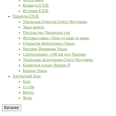
Команда EXJE
История EXJE
Проекты EXJE
Уральская Одиссея Олега Чегодаева
Заказ книги
Посольство Уральских гор
Фотовыставка «Урал от края до края»
Открытая библиотека «Урал»
Высшие Вершины Урала
Спелеопроект «100 км под Уралом»
Уральская экспедиция Олега Чегодаева
Памятник клещу Валере II
Корона Урала
Авторский блог
Блог
О себе
Видео
Фото
Каталог