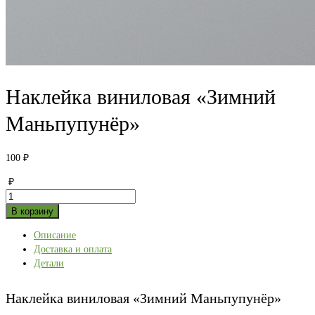
Наклейка виниловая «Зимний
Маньпупунёр»
100
₽
₽
Количество
товара
В корзину
Наклейка
Описание
виниловая
Доставка и оплата
«Зимний
Детали
Маньпупунёр»
Наклейка виниловая «Зимний Маньпупунёр»