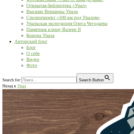
Открытая библиотека «Урал»
Высшие Вершины Урала
Спелеопроект «100 км под Уралом»
Уральская экспедиция Олега Чегодаева
Памятник клещу Валере II
Корона Урала
Авторский блог
Блог
О себе
Видео
Фото
Search for:
Search Button
Назад к
Урал