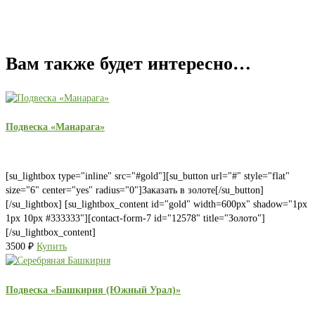
Вам также будет интересно…
Подвеска «Манарага»
[su_lightbox type="inline" src="#gold"][su_button url="#" style="flat"
size="6" center="yes" radius="0"]Заказать в золоте[/su_button]
[/su_lightbox] [su_lightbox_content id="gold" width=600px" shadow="1px
1px 10px #333333"][contact-form-7 id="12578" title="Золото"]
[/su_lightbox_content]
3500
₽
Купить
Подвеска «Башкирия (Южный Урал)»