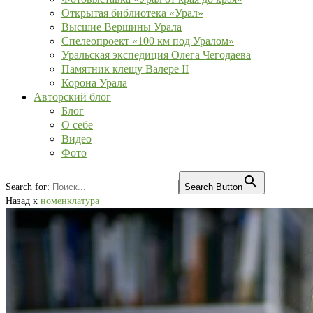
Открытая библиотека «Урал»
Высшие Вершины Урала
Спелеопроект «100 км под Уралом»
Уральская экспедиция Олега Чегодаева
Памятник клещу Валере II
Корона Урала
Авторский блог
Блог
О себе
Видео
Фото
Search for:
Search Button
Назад к
номенклатура