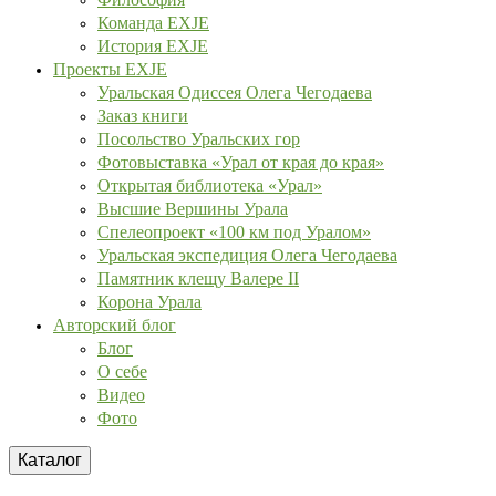
Команда EXJE
История EXJE
Проекты EXJE
Уральская Одиссея Олега Чегодаева
Заказ книги
Посольство Уральских гор
Фотовыставка «Урал от края до края»
Открытая библиотека «Урал»
Высшие Вершины Урала
Спелеопроект «100 км под Уралом»
Уральская экспедиция Олега Чегодаева
Памятник клещу Валере II
Корона Урала
Авторский блог
Блог
О себе
Видео
Фото
Каталог