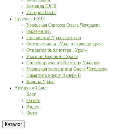
Команда EXJE
История EXJE
Проекты EXJE
Уральская Одиссея Олега Чегодаева
Заказ книги
Посольство Уральских гор
Фотовыставка «Урал от края до края»
Открытая библиотека «Урал»
Высшие Вершины Урала
Спелеопроект «100 км под Уралом»
Уральская экспедиция Олега Чегодаева
Памятник клещу Валере II
Корона Урала
Авторский блог
Блог
О себе
Видео
Фото
Каталог