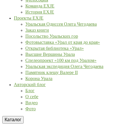
Команда EXJE
История EXJE
Проекты EXJE
Уральская Одиссея Олега Чегодаева
Заказ книги
Посольство Уральских гор
Фотовыставка «Урал от края до края»
Открытая библиотека «Урал»
Высшие Вершины Урала
Спелеопроект «100 км под Уралом»
Уральская экспедиция Олега Чегодаева
Памятник клещу Валере II
Корона Урала
Авторский блог
Блог
О себе
Видео
Фото
Каталог