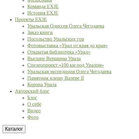
Команда EXJE
История EXJE
Проекты EXJE
Уральская Одиссея Олега Чегодаева
Заказ книги
Посольство Уральских гор
Фотовыставка «Урал от края до края»
Открытая библиотека «Урал»
Высшие Вершины Урала
Спелеопроект «100 км под Уралом»
Уральская экспедиция Олега Чегодаева
Памятник клещу Валере II
Корона Урала
Авторский блог
Блог
О себе
Видео
Фото
Каталог