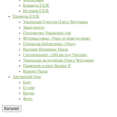
Команда EXJE
История EXJE
Проекты EXJE
Уральская Одиссея Олега Чегодаева
Заказ книги
Посольство Уральских гор
Фотовыставка «Урал от края до края»
Открытая библиотека «Урал»
Высшие Вершины Урала
Спелеопроект «100 км под Уралом»
Уральская экспедиция Олега Чегодаева
Памятник клещу Валере II
Корона Урала
Авторский блог
Блог
О себе
Видео
Фото
Каталог