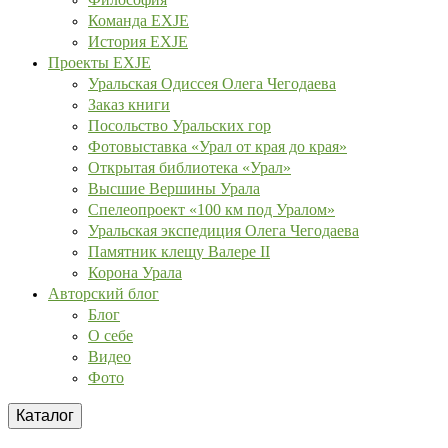
Команда EXJE
История EXJE
Проекты EXJE
Уральская Одиссея Олега Чегодаева
Заказ книги
Посольство Уральских гор
Фотовыставка «Урал от края до края»
Открытая библиотека «Урал»
Высшие Вершины Урала
Спелеопроект «100 км под Уралом»
Уральская экспедиция Олега Чегодаева
Памятник клещу Валере II
Корона Урала
Авторский блог
Блог
О себе
Видео
Фото
Каталог