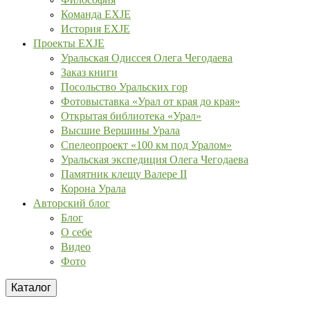
Команда EXJE
История EXJE
Проекты EXJE
Уральская Одиссея Олега Чегодаева
Заказ книги
Посольство Уральских гор
Фотовыставка «Урал от края до края»
Открытая библиотека «Урал»
Высшие Вершины Урала
Спелеопроект «100 км под Уралом»
Уральская экспедиция Олега Чегодаева
Памятник клещу Валере II
Корона Урала
Авторский блог
Блог
О себе
Видео
Фото
Каталог