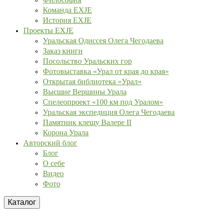
Команда EXJE
История EXJE
Проекты EXJE
Уральская Одиссея Олега Чегодаева
Заказ книги
Посольство Уральских гор
Фотовыставка «Урал от края до края»
Открытая библиотека «Урал»
Высшие Вершины Урала
Спелеопроект «100 км под Уралом»
Уральская экспедиция Олега Чегодаева
Памятник клещу Валере II
Корона Урала
Авторский блог
Блог
О себе
Видео
Фото
Каталог