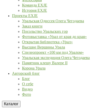
Команда EXJE
История EXJE
Проекты EXJE
Уральская Одиссея Олега Чегодаева
Заказ книги
Посольство Уральских гор
Фотовыставка «Урал от края до края»
Открытая библиотека «Урал»
Высшие Вершины Урала
Спелеопроект «100 км под Уралом»
Уральская экспедиция Олега Чегодаева
Памятник клещу Валере II
Корона Урала
Авторский блог
Блог
О себе
Видео
Фото
Каталог