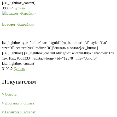
[/su_lightbox_content]
3900
₽
Купить
Браслет «Карабин»
[su_lightbox type="inline" src="#gold"][su_button url="#" style="flat"
size="6" center="yes" radius="0"]Заказать в золоте[/su_button]
[/su_lightbox] [su_lightbox_content id="gold" width=600px" shadow="1px
1px 10px #333333"][contact-form-7 id="12578" title="Золото"]
[/su_lightbox_content]
3100
₽
Купить
Покупателям
Оферта
Доставка и оплата
Гарантия и возврат