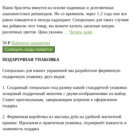
Наши браслеты вяжутся на основе надежных и долговечных
альпинистских репшнуров. Но со временем, через 1-2 года они все
равно пачкаются и иногда надоедают. Специально для таких случаев
мы добавили этот товар, вы можете купить запасные шнуры
различных цветов. Цена указана …
Читать далее
Этот
50
₽
Выберите параметры
товар
Сообщить когда появится
имеет
ПОДАРОЧНАЯ УПАКОВКА
несколько
вариаций.
Специально для наших украшений мы разработали фирменную
Опции
подарочную упаковку двух видов:
можно
выбрать
1. Созданный специально под размер нашей стандартной упаковки
на
холщовый подарочный мешочек с двумя изображениями на выбор.
странице
Станет оригинальным, завершающим штрихом в оформлении
товара.
подарка.
2. Фирменная коробочка из массива дуба на удобной магнитной
крышке. Идеальная и практичная упаковка, подчеркнёт важность и
значимость подарка.