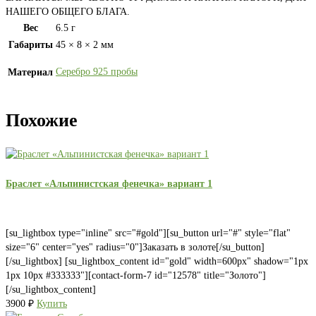
НАШЕГО ОБЩЕГО БЛАГА.
Вес
6.5 г
Габариты
45 × 8 × 2 мм
Серебро 925 пробы
Материал
Похожие
Браслет «Альпинистская фенечка» вариант 1
[su_lightbox type="inline" src="#gold"][su_button url="#" style="flat"
size="6" center="yes" radius="0"]Заказать в золоте[/su_button]
[/su_lightbox] [su_lightbox_content id="gold" width=600px" shadow="1px
1px 10px #333333"][contact-form-7 id="12578" title="Золото"]
[/su_lightbox_content]
3900
₽
Купить