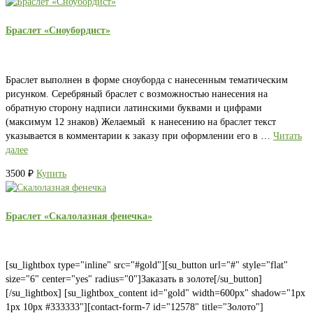
Браслет «Сноубордист»
Браслет выполнен в форме сноуборда с нанесенным тематическим
рисунком. Серебряный браслет с возможностью нанесения на
обратную сторону надписи латинскими буквами и цифрами
(максимум 12 знаков) Желаемый к нанесению на браслет текст
указывается в комментарии к заказу при оформлении его в …
Читать
далее
3500
₽
Купить
Браслет «Скалолазная фенечка»
[su_lightbox type="inline" src="#gold"][su_button url="#" style="flat"
size="6" center="yes" radius="0"]Заказать в золоте[/su_button]
[/su_lightbox] [su_lightbox_content id="gold" width=600px" shadow="1px
1px 10px #333333"][contact-form-7 id="12578" title="Золото"]