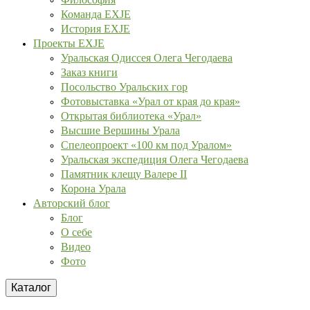
Команда EXJE
История EXJE
Проекты EXJE
Уральская Одиссея Олега Чегодаева
Заказ книги
Посольство Уральских гор
Фотовыставка «Урал от края до края»
Открытая библиотека «Урал»
Высшие Вершины Урала
Спелеопроект «100 км под Уралом»
Уральская экспедиция Олега Чегодаева
Памятник клещу Валере II
Корона Урала
Авторский блог
Блог
О себе
Видео
Фото
Каталог