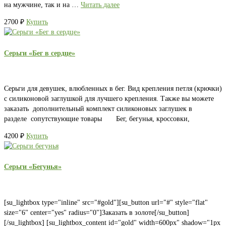
на мужчине, так и на …
Читать далее
2700
₽
Купить
Серьги «Бег в сердце»
Серьги для девушек, влюбленных в бег. Вид крепления петля (крючки)
с силиконовой заглушкой для лучшего крепления. Также вы можете
заказать дополнительный комплект силиконовых заглушек в
разделе сопутствующие товары Бег, бегунья, кроссовки,
4200
₽
Купить
Серьги «Бегунья»
[su_lightbox type="inline" src="#gold"][su_button url="#" style="flat"
size="6" center="yes" radius="0"]Заказать в золоте[/su_button]
[/su_lightbox] [su_lightbox_content id="gold" width=600px" shadow="1px