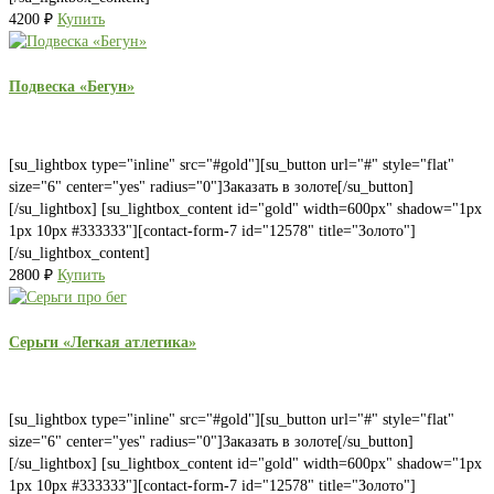
4200
₽
Купить
Подвеcка «Бегун»
[su_lightbox type="inline" src="#gold"][su_button url="#" style="flat"
size="6" center="yes" radius="0"]Заказать в золоте[/su_button]
[/su_lightbox] [su_lightbox_content id="gold" width=600px" shadow="1px
1px 10px #333333"][contact-form-7 id="12578" title="Золото"]
[/su_lightbox_content]
2800
₽
Купить
Серьги «Легкая атлетика»
[su_lightbox type="inline" src="#gold"][su_button url="#" style="flat"
size="6" center="yes" radius="0"]Заказать в золоте[/su_button]
[/su_lightbox] [su_lightbox_content id="gold" width=600px" shadow="1px
1px 10px #333333"][contact-form-7 id="12578" title="Золото"]