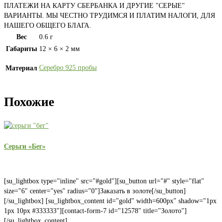
ПЛАТЕЖИ НА КАРТУ СБЕРБАНКА И ДРУГИЕ "СЕРЫЕ"
ВАРИАНТЫ. МЫ ЧЕСТНО ТРУДИМСЯ И ПЛАТИМ НАЛОГИ, ДЛЯ
НАШЕГО ОБЩЕГО БЛАГА.
Вес
0.6 г
Габариты
12 × 6 × 2 мм
Серебро 925 пробы
Материал
Похожие
Серьги «Бег»
[su_lightbox type="inline" src="#gold"][su_button url="#" style="flat"
size="6" center="yes" radius="0"]Заказать в золоте[/su_button]
[/su_lightbox] [su_lightbox_content id="gold" width=600px" shadow="1px
1px 10px #333333"][contact-form-7 id="12578" title="Золото"]
[/su_lightbox_content]