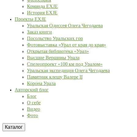
Команда EXJE
История EXJE
Проекты EXJE
Уральская Одиссея Олега Чегодаева
Заказ книги
Посольство Уральских гор
Фотовыставка «Урал от края до края»
Открытая библиотека «Урал»
Высшие Вершины Урала
Спелеопроект «100 км под Уралом»
Уральская экспедиция Олега Чегодаева
Памятник клещу Валере II
Корона Урала
Авторский блог
Блог
О себе
Видео
Фото
Каталог