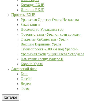
Команда EXJE
История EXJE
Проекты EXJE
Уральская Одиссея Олега Чегодаева
Заказ книги
Посольство Уральских гор
Фотовыставка «Урал от края до края»
Открытая библиотека «Урал»
Высшие Вершины Урала
Спелеопроект «100 км под Уралом»
Уральская экспедиция Олега Чегодаева
Памятник клещу Валере II
Корона Урала
Авторский блог
Блог
О себе
Видео
Фото
Каталог