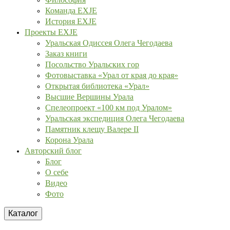
Команда EXJE
История EXJE
Проекты EXJE
Уральская Одиссея Олега Чегодаева
Заказ книги
Посольство Уральских гор
Фотовыставка «Урал от края до края»
Открытая библиотека «Урал»
Высшие Вершины Урала
Спелеопроект «100 км под Уралом»
Уральская экспедиция Олега Чегодаева
Памятник клещу Валере II
Корона Урала
Авторский блог
Блог
О себе
Видео
Фото
Каталог