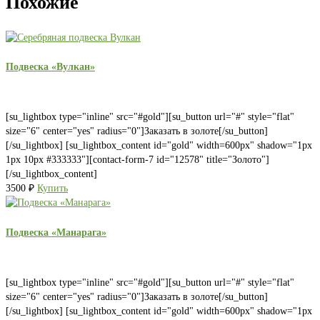
Похожие
Подвеска «Вулкан»
[su_lightbox type="inline" src="#gold"][su_button url="#" style="flat"
size="6" center="yes" radius="0"]Заказать в золоте[/su_button]
[/su_lightbox] [su_lightbox_content id="gold" width=600px" shadow="1px
1px 10px #333333"][contact-form-7 id="12578" title="Золото"]
[/su_lightbox_content]
3500
₽
Купить
Подвеска «Манарага»
[su_lightbox type="inline" src="#gold"][su_button url="#" style="flat"
size="6" center="yes" radius="0"]Заказать в золоте[/su_button]
[/su_lightbox] [su_lightbox_content id="gold" width=600px" shadow="1px