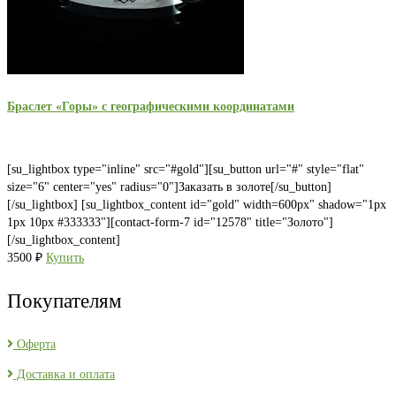
Браслет «Горы» с географическими координатами
[su_lightbox type="inline" src="#gold"][su_button url="#" style="flat"
size="6" center="yes" radius="0"]Заказать в золоте[/su_button]
[/su_lightbox] [su_lightbox_content id="gold" width=600px" shadow="1px
1px 10px #333333"][contact-form-7 id="12578" title="Золото"]
[/su_lightbox_content]
3500
₽
Купить
Покупателям
Оферта
Доставка и оплата