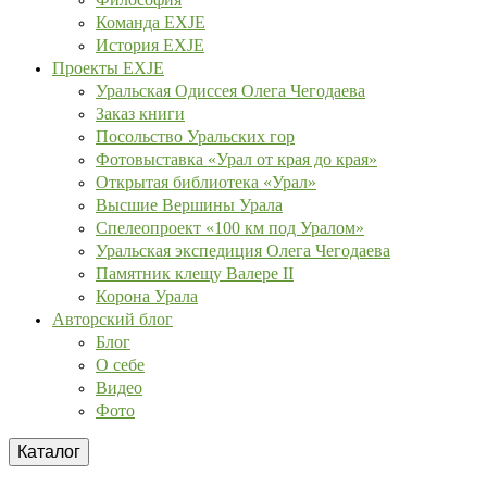
Команда EXJE
История EXJE
Проекты EXJE
Уральская Одиссея Олега Чегодаева
Заказ книги
Посольство Уральских гор
Фотовыставка «Урал от края до края»
Открытая библиотека «Урал»
Высшие Вершины Урала
Спелеопроект «100 км под Уралом»
Уральская экспедиция Олега Чегодаева
Памятник клещу Валере II
Корона Урала
Авторский блог
Блог
О себе
Видео
Фото
Каталог