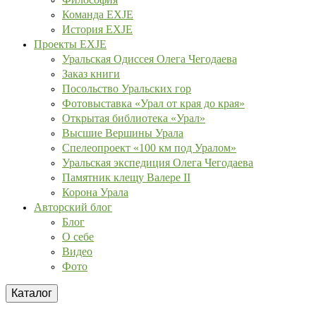
Команда EXJE
История EXJE
Проекты EXJE
Уральская Одиссея Олега Чегодаева
Заказ книги
Посольство Уральских гор
Фотовыставка «Урал от края до края»
Открытая библиотека «Урал»
Высшие Вершины Урала
Спелеопроект «100 км под Уралом»
Уральская экспедиция Олега Чегодаева
Памятник клещу Валере II
Корона Урала
Авторский блог
Блог
О себе
Видео
Фото
Каталог