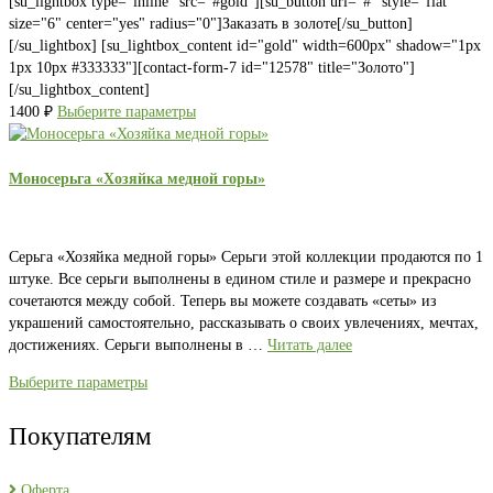
[su_lightbox type="inline" src="#gold"][su_button url="#" style="flat"
size="6" center="yes" radius="0"]Заказать в золоте[/su_button]
[/su_lightbox] [su_lightbox_content id="gold" width=600px" shadow="1px
1px 10px #333333"][contact-form-7 id="12578" title="Золото"]
[/su_lightbox_content]
1400
₽
Выберите параметры
Моносерьга «Хозяйка медной горы»
Серьга «Хозяйка медной горы» Серьги этой коллекции продаются по 1
штуке. Все серьги выполнены в едином стиле и размере и прекрасно
сочетаются между собой. Теперь вы можете создавать «сеты» из
украшений самостоятельно, рассказывать о своих увлечениях, мечтах,
достижениях. Серьги выполнены в …
Читать далее
Выберите параметры
Покупателям
Оферта