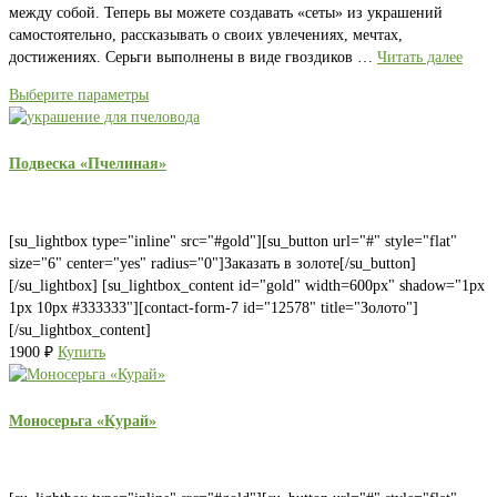
между собой. Теперь вы можете создавать «сеты» из украшений
самостоятельно, рассказывать о своих увлечениях, мечтах,
достижениях. Серьги выполнены в виде гвоздиков …
Читать далее
Выберите параметры
Подвеска «Пчелиная»
[su_lightbox type="inline" src="#gold"][su_button url="#" style="flat"
size="6" center="yes" radius="0"]Заказать в золоте[/su_button]
[/su_lightbox] [su_lightbox_content id="gold" width=600px" shadow="1px
1px 10px #333333"][contact-form-7 id="12578" title="Золото"]
[/su_lightbox_content]
1900
₽
Купить
Моносерьга «Курай»