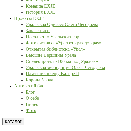
Команда EXJE
История EXJE
Проекты EXJE
Уральская Одиссея Олега Чегодаева
Заказ книги
Посольство Уральских гор
Фотовыставка «Урал от края до края»
Открытая библиотека «Урал»
Высшие Вершины Урала
Спелеопроект «100 км под Уралом»
Уральская экспедиция Олега Чегодаева
Памятник клещу Валере II
Корона Урала
Авторский блог
Блог
О себе
Видео
Фото
Каталог