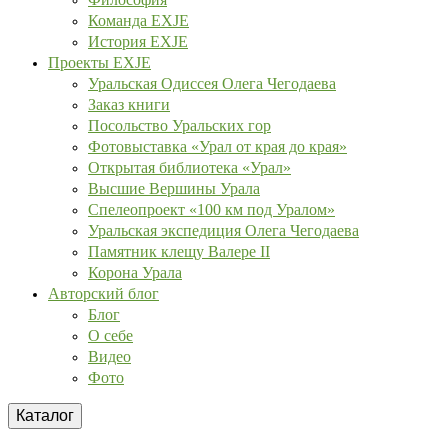
Команда EXJE
История EXJE
Проекты EXJE
Уральская Одиссея Олега Чегодаева
Заказ книги
Посольство Уральских гор
Фотовыставка «Урал от края до края»
Открытая библиотека «Урал»
Высшие Вершины Урала
Спелеопроект «100 км под Уралом»
Уральская экспедиция Олега Чегодаева
Памятник клещу Валере II
Корона Урала
Авторский блог
Блог
О себе
Видео
Фото
Каталог