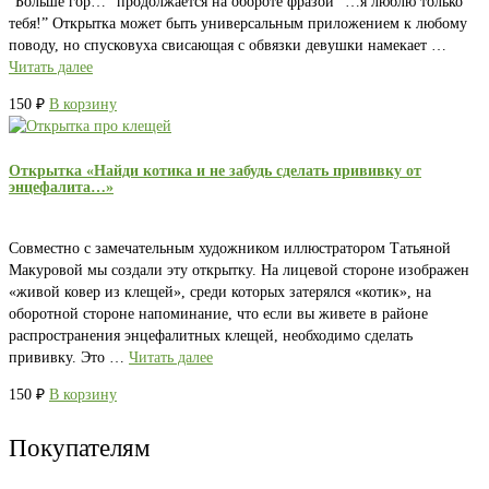
“Больше гор…” продолжается на обороте фразой “…я люблю только
тебя!” Открытка может быть универсальным приложением к любому
поводу, но спусковуха свисающая с обвязки девушки намекает …
Читать далее
150
₽
В корзину
Открытка «Найди котика и не забудь сделать прививку от
энцефалита…»
Совместно с замечательным художником иллюстратором Татьяной
Макуровой мы создали эту открытку. На лицевой стороне изображен
«живой ковер из клещей», среди которых затерялся «котик», на
оборотной стороне напоминание, что если вы живете в районе
распространения энцефалитных клещей, необходимо сделать
прививку. Это …
Читать далее
150
₽
В корзину
Покупателям