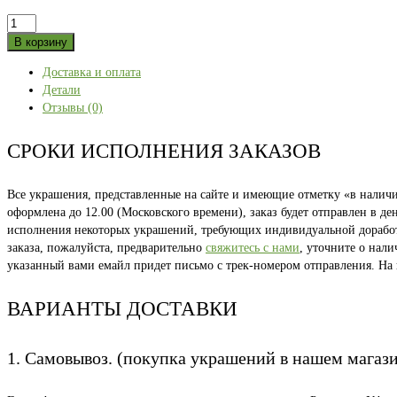
Количество
товара
В корзину
Полярный
Доставка и оплата
Урал
Детали
46
Отзывы (0)
размер
СРОКИ ИСПОЛНЕНИЯ ЗАКАЗОВ
Все украшения, представленные на сайте и имеющие отметку «в наличии
оформлена до 12.00 (Московского времени), заказ будет отправлен в д
исполнения некоторых украшений, требующих индивидуальной доработки
заказа, пожалуйста, предварительно
свяжитесь с нами
, уточните о нал
указанный вами емайл придет письмо с трек-номером отправления. На
ВАРИАНТЫ ДОСТАВКИ
1. Самовывоз. (покупка украшений в нашем магаз