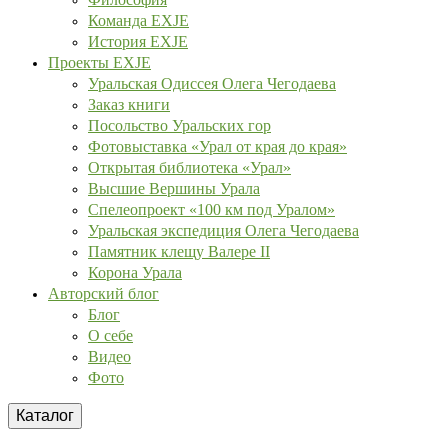
Команда EXJE
История EXJE
Проекты EXJE
Уральская Одиссея Олега Чегодаева
Заказ книги
Посольство Уральских гор
Фотовыставка «Урал от края до края»
Открытая библиотека «Урал»
Высшие Вершины Урала
Спелеопроект «100 км под Уралом»
Уральская экспедиция Олега Чегодаева
Памятник клещу Валере II
Корона Урала
Авторский блог
Блог
О себе
Видео
Фото
Каталог