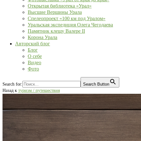
Открытая библиотека «Урал»
Высшие Вершины Урала
Спелеопроект «100 км под Уралом»
Уральская экспедиция Олега Чегодаева
Памятник клещу Валере II
Корона Урала
Авторский блог
Блог
О себе
Видео
Фото
Search for:
Search Button
Назад к
туризм / путешествия