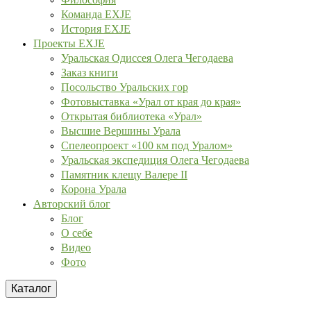
Команда EXJE
История EXJE
Проекты EXJE
Уральская Одиссея Олега Чегодаева
Заказ книги
Посольство Уральских гор
Фотовыставка «Урал от края до края»
Открытая библиотека «Урал»
Высшие Вершины Урала
Спелеопроект «100 км под Уралом»
Уральская экспедиция Олега Чегодаева
Памятник клещу Валере II
Корона Урала
Авторский блог
Блог
О себе
Видео
Фото
Каталог