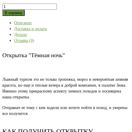
Количество
товара
В корзину
Открытка
Описание
"Тёмная
Доставка и оплата
ночь"
Детали
Отзывы (0)
Открытка "Тёмная ночь"
Лыжный туризм это не только тропежка, мороз и невероятная зимняя
красота, но еще и теплые вечера в доброй компании, в палатке Зима.
Именно этому прекрасному аспекту зимних походов и посвящена
наша открытка.
Отправьте ее тому с кем ходили или хотите пойти в поход, и уверены
все получится.
КАК ПОЛУЧИТЬ ОТКРЫТКУ