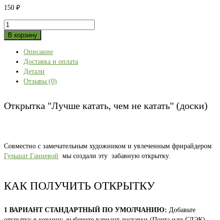
150
₽
Количество
товара
В корзину
Открытка
Описание
"Лучше
Доставка и оплата
катать,
Детали
чем
Отзывы (0)
не
катать"
(доски)
Открытка "Лучше катать, чем не катать" (доски)
Совместно с замечательным художником и увлеченным фрирайдером
Гульшат Ганиевой
мы создали эту забавную открытку.
КАК ПОЛУЧИТЬ ОТКРЫТКУ
1 ВАРИАНТ СТАНДАРТНЫЙ ПО УМОЛЧАНИЮ:
Добавьте
открытку в корзину, выберите вариант доставки (Почта или СДЭК).