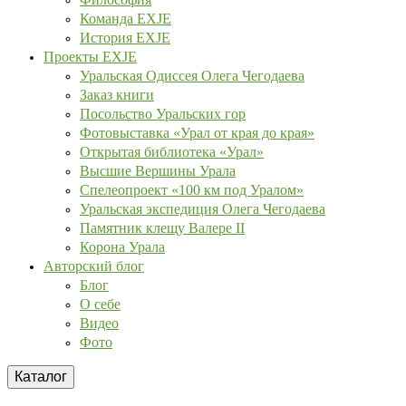
Команда EXJE
История EXJE
Проекты EXJE
Уральская Одиссея Олега Чегодаева
Заказ книги
Посольство Уральских гор
Фотовыставка «Урал от края до края»
Открытая библиотека «Урал»
Высшие Вершины Урала
Спелеопроект «100 км под Уралом»
Уральская экспедиция Олега Чегодаева
Памятник клещу Валере II
Корона Урала
Авторский блог
Блог
О себе
Видео
Фото
Каталог