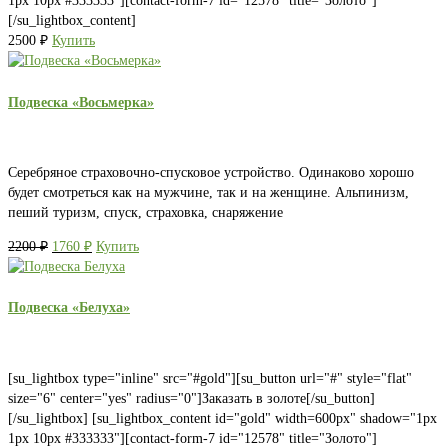
1px 10px #333333"][contact-form-7 id="12578" title="Золото"]
[/su_lightbox_content]
2500
₽
Купить
Подвеска «Восьмерка»
Серебряное страховочно-спусковое устройство. Одинаково хорошо
будет смотреться как на мужчине, так и на женщине. Альпинизм,
пеший туризм, спуск, страховка, снаряжение
Первоначальная
Текущая
2200
₽
1760
₽
Купить
цена
цена:
составляла
1760 ₽.
2200 ₽.
Подвеска «Белуха»
[su_lightbox type="inline" src="#gold"][su_button url="#" style="flat"
size="6" center="yes" radius="0"]Заказать в золоте[/su_button]
[/su_lightbox] [su_lightbox_content id="gold" width=600px" shadow="1px
1px 10px #333333"][contact-form-7 id="12578" title="Золото"]