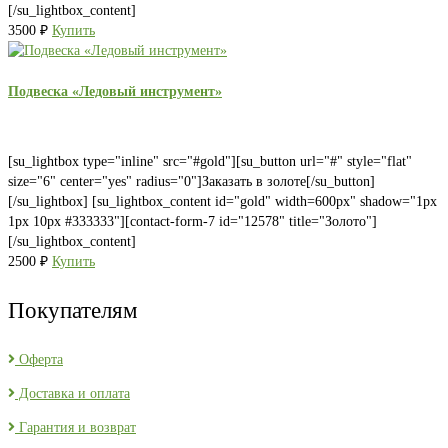
[/su_lightbox_content]
3500
₽
Купить
Подвеска «Ледовый инструмент»
[su_lightbox type="inline" src="#gold"][su_button url="#" style="flat"
size="6" center="yes" radius="0"]Заказать в золоте[/su_button]
[/su_lightbox] [su_lightbox_content id="gold" width=600px" shadow="1px
1px 10px #333333"][contact-form-7 id="12578" title="Золото"]
[/su_lightbox_content]
2500
₽
Купить
Покупателям
Оферта
Доставка и оплата
Гарантия и возврат