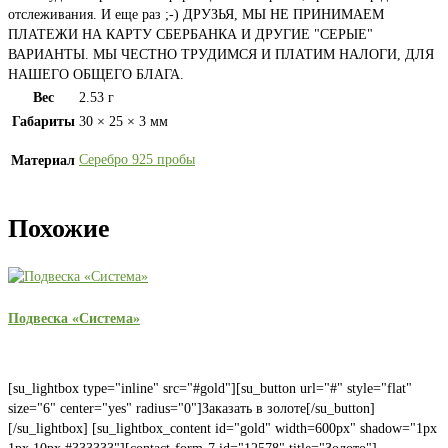
отслеживания. И еще раз ;-) ДРУЗЬЯ, МЫ НЕ ПРИНИМАЕМ
ПЛАТЕЖИ НА КАРТУ СБЕРБАНКА И ДРУГИЕ "СЕРЫЕ"
ВАРИАНТЫ. МЫ ЧЕСТНО ТРУДИМСЯ И ПЛАТИМ НАЛОГИ, ДЛЯ
НАШЕГО ОБЩЕГО БЛАГА.
Вес
2.53 г
Габариты
30 × 25 × 3 мм
Серебро 925 пробы
Материал
Похожие
Подвеска «Система»
[su_lightbox type="inline" src="#gold"][su_button url="#" style="flat"
size="6" center="yes" radius="0"]Заказать в золоте[/su_button]
[/su_lightbox] [su_lightbox_content id="gold" width=600px" shadow="1px