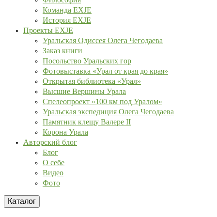
Команда EXJE
История EXJE
Проекты EXJE
Уральская Одиссея Олега Чегодаева
Заказ книги
Посольство Уральских гор
Фотовыставка «Урал от края до края»
Открытая библиотека «Урал»
Высшие Вершины Урала
Спелеопроект «100 км под Уралом»
Уральская экспедиция Олега Чегодаева
Памятник клещу Валере II
Корона Урала
Авторский блог
Блог
О себе
Видео
Фото
Каталог