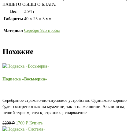
НАШЕГО ОБЩЕГО БЛАГА.
Вес
3.94 г
Габариты
40 × 25 × 3 мм
Серебро 925 пробы
Материал
Похожие
Подвеска «Восьмерка»
Серебряное страховочно-спусковое устройство. Одинаково хорошо
будет смотреться как на мужчине, так и на женщине. Альпинизм,
пеший туризм, спуск, страховка, снаряжение
Первоначальная
Текущая
2200
₽
1760
₽
Купить
цена
цена:
составляла
1760 ₽.