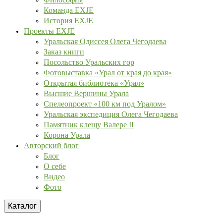
Команда EXJE
История EXJE
Проекты EXJE
Уральская Одиссея Олега Чегодаева
Заказ книги
Посольство Уральских гор
Фотовыставка «Урал от края до края»
Открытая библиотека «Урал»
Высшие Вершины Урала
Спелеопроект «100 км под Уралом»
Уральская экспедиция Олега Чегодаева
Памятник клещу Валере II
Корона Урала
Авторский блог
Блог
О себе
Видео
Фото
Каталог