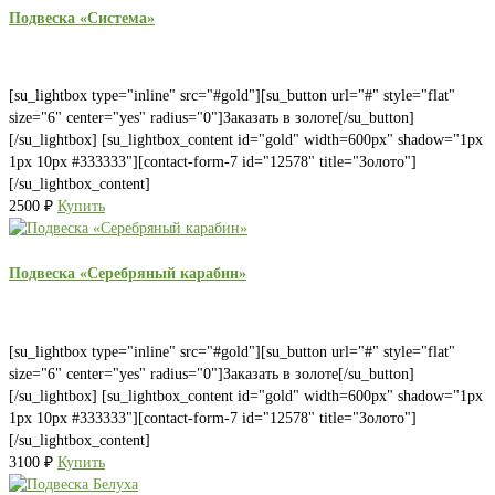
2200 ₽.
Подвеска «Система»
[su_lightbox type="inline" src="#gold"][su_button url="#" style="flat"
size="6" center="yes" radius="0"]Заказать в золоте[/su_button]
[/su_lightbox] [su_lightbox_content id="gold" width=600px" shadow="1px
1px 10px #333333"][contact-form-7 id="12578" title="Золото"]
[/su_lightbox_content]
2500
₽
Купить
Подвеска «Серебряный карабин»
[su_lightbox type="inline" src="#gold"][su_button url="#" style="flat"
size="6" center="yes" radius="0"]Заказать в золоте[/su_button]
[/su_lightbox] [su_lightbox_content id="gold" width=600px" shadow="1px
1px 10px #333333"][contact-form-7 id="12578" title="Золото"]
[/su_lightbox_content]
3100
₽
Купить