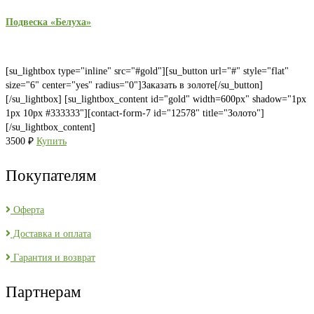
Подвеска «Белуха»
[su_lightbox type="inline" src="#gold"][su_button url="#" style="flat"
size="6" center="yes" radius="0"]Заказать в золоте[/su_button]
[/su_lightbox] [su_lightbox_content id="gold" width=600px" shadow="1px
1px 10px #333333"][contact-form-7 id="12578" title="Золото"]
[/su_lightbox_content]
3500
₽
Купить
Покупателям
Оферта
Доставка и оплата
Гарантия и возврат
Партнерам