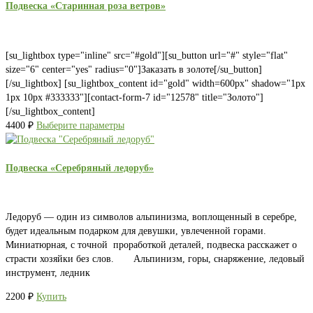
Подвеска «Старинная роза ветров»
[su_lightbox type="inline" src="#gold"][su_button url="#" style="flat"
size="6" center="yes" radius="0"]Заказать в золоте[/su_button]
[/su_lightbox] [su_lightbox_content id="gold" width=600px" shadow="1px
1px 10px #333333"][contact-form-7 id="12578" title="Золото"]
[/su_lightbox_content]
4400
₽
Выберите параметры
Подвеска «Серебряный ледоруб»
Ледоруб — один из символов альпинизма, воплощенный в серебре,
будет идеальным подарком для девушки, увлеченной горами.
Миниатюрная, с точной проработкой деталей, подвеска расскажет о
страсти хозяйки без слов. Альпинизм, горы, снаряжение, ледовый
инструмент, ледник
2200
₽
Купить