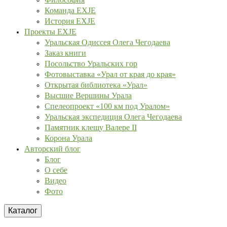
Команда EXJE
История EXJE
Проекты EXJE
Уральская Одиссея Олега Чегодаева
Заказ книги
Посольство Уральских гор
Фотовыставка «Урал от края до края»
Открытая библиотека «Урал»
Высшие Вершины Урала
Спелеопроект «100 км под Уралом»
Уральская экспедиция Олега Чегодаева
Памятник клещу Валере II
Корона Урала
Авторский блог
Блог
О себе
Видео
Фото
Каталог