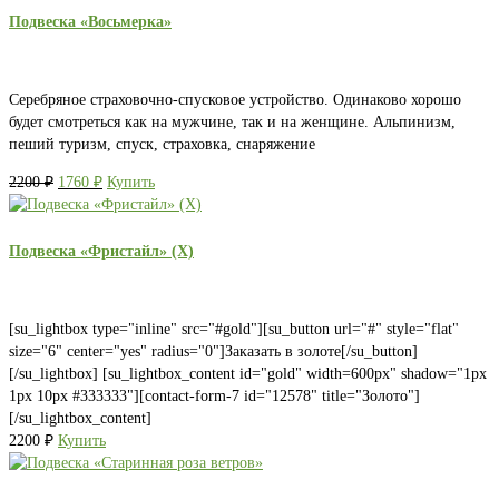
Подвеска «Восьмерка»
Серебряное страховочно-спусковое устройство. Одинаково хорошо
будет смотреться как на мужчине, так и на женщине. Альпинизм,
пеший туризм, спуск, страховка, снаряжение
Первоначальная
Текущая
2200
₽
1760
₽
Купить
цена
цена:
составляла
1760 ₽.
2200 ₽.
Подвеска «Фристайл» (X)
[su_lightbox type="inline" src="#gold"][su_button url="#" style="flat"
size="6" center="yes" radius="0"]Заказать в золоте[/su_button]
[/su_lightbox] [su_lightbox_content id="gold" width=600px" shadow="1px
1px 10px #333333"][contact-form-7 id="12578" title="Золото"]
[/su_lightbox_content]
2200
₽
Купить