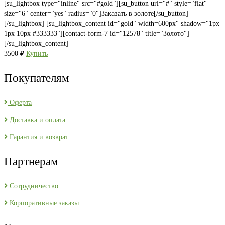
[su_lightbox type="inline" src="#gold"][su_button url="#" style="flat"
size="6" center="yes" radius="0"]Заказать в золоте[/su_button]
[/su_lightbox] [su_lightbox_content id="gold" width=600px" shadow="1px
1px 10px #333333"][contact-form-7 id="12578" title="Золото"]
[/su_lightbox_content]
3500
₽
Купить
Покупателям
Оферта
Доставка и оплата
Гарантия и возврат
Партнерам
Сотрудничество
Корпоративные заказы