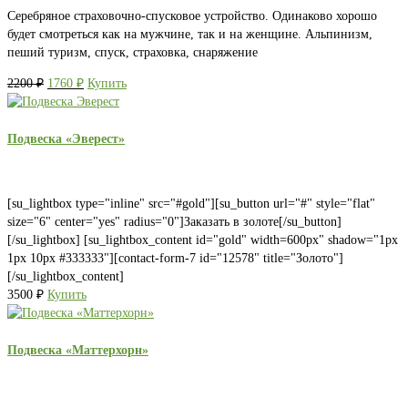
Серебряное страховочно-спусковое устройство. Одинаково хорошо
будет смотреться как на мужчине, так и на женщине. Альпинизм,
пеший туризм, спуск, страховка, снаряжение
Первоначальная
Текущая
2200
₽
1760
₽
Купить
цена
цена:
составляла
1760 ₽.
2200 ₽.
Подвеска «Эверест»
[su_lightbox type="inline" src="#gold"][su_button url="#" style="flat"
size="6" center="yes" radius="0"]Заказать в золоте[/su_button]
[/su_lightbox] [su_lightbox_content id="gold" width=600px" shadow="1px
1px 10px #333333"][contact-form-7 id="12578" title="Золото"]
[/su_lightbox_content]
3500
₽
Купить
Подвеска «Маттерхорн»