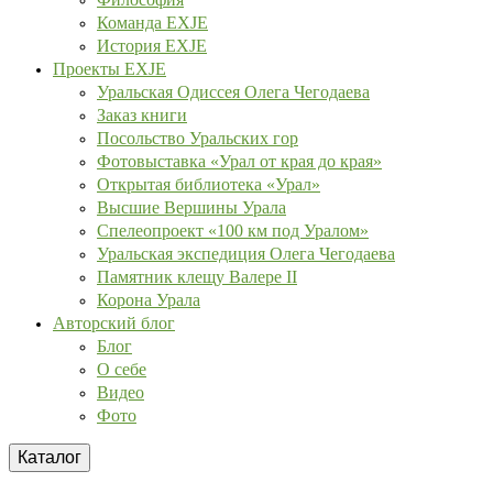
Команда EXJE
История EXJE
Проекты EXJE
Уральская Одиссея Олега Чегодаева
Заказ книги
Посольство Уральских гор
Фотовыставка «Урал от края до края»
Открытая библиотека «Урал»
Высшие Вершины Урала
Спелеопроект «100 км под Уралом»
Уральская экспедиция Олега Чегодаева
Памятник клещу Валере II
Корона Урала
Авторский блог
Блог
О себе
Видео
Фото
Каталог