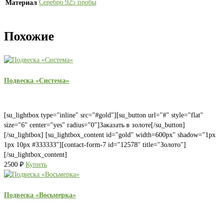
Серебро 925 пробы
Материал
Похожие
Подвеска «Система»
[su_lightbox type="inline" src="#gold"][su_button url="#" style="flat"
size="6" center="yes" radius="0"]Заказать в золоте[/su_button]
[/su_lightbox] [su_lightbox_content id="gold" width=600px" shadow="1px
1px 10px #333333"][contact-form-7 id="12578" title="Золото"]
[/su_lightbox_content]
2500
₽
Купить
Подвеска «Восьмерка»