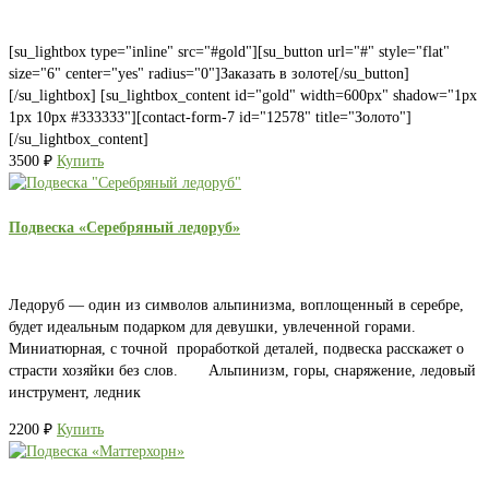
[su_lightbox type="inline" src="#gold"][su_button url="#" style="flat"
size="6" center="yes" radius="0"]Заказать в золоте[/su_button]
[/su_lightbox] [su_lightbox_content id="gold" width=600px" shadow="1px
1px 10px #333333"][contact-form-7 id="12578" title="Золото"]
[/su_lightbox_content]
3500
₽
Купить
Подвеска «Серебряный ледоруб»
Ледоруб — один из символов альпинизма, воплощенный в серебре,
будет идеальным подарком для девушки, увлеченной горами.
Миниатюрная, с точной проработкой деталей, подвеска расскажет о
страсти хозяйки без слов. Альпинизм, горы, снаряжение, ледовый
инструмент, ледник
2200
₽
Купить