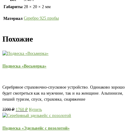
Габариты
28 × 20 × 2 мм
Серебро 925 пробы
Материал
Похожие
Подвеска «Восьмерка»
Серебряное страховочно-спусковое устройство. Одинаково хорошо
будет смотреться как на мужчине, так и на женщине. Альпинизм,
пеший туризм, спуск, страховка, снаряжение
Первоначальная
Текущая
2200
₽
1760
₽
Купить
цена
цена:
составляла
1760 ₽.
2200 ₽.
Подвеска «Эдельвейс с позолотой»