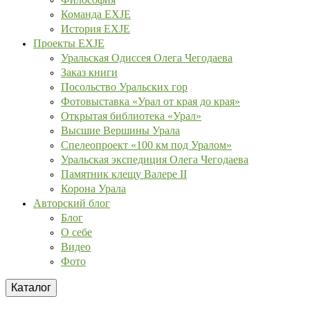
Команда EXJE
История EXJE
Проекты EXJE
Уральская Одиссея Олега Чегодаева
Заказ книги
Посольство Уральских гор
Фотовыставка «Урал от края до края»
Открытая библиотека «Урал»
Высшие Вершины Урала
Спелеопроект «100 км под Уралом»
Уральская экспедиция Олега Чегодаева
Памятник клещу Валере II
Корона Урала
Авторский блог
Блог
О себе
Видео
Фото
Каталог