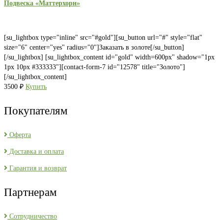
Подвеска «Маттерхорн»
[su_lightbox type="inline" src="#gold"][su_button url="#" style="flat"
size="6" center="yes" radius="0"]Заказать в золоте[/su_button]
[/su_lightbox] [su_lightbox_content id="gold" width=600px" shadow="1px
1px 10px #333333"][contact-form-7 id="12578" title="Золото"]
[/su_lightbox_content]
3500
₽
Купить
Покупателям
Оферта
Доставка и оплата
Гарантия и возврат
Партнерам
Сотрудничество