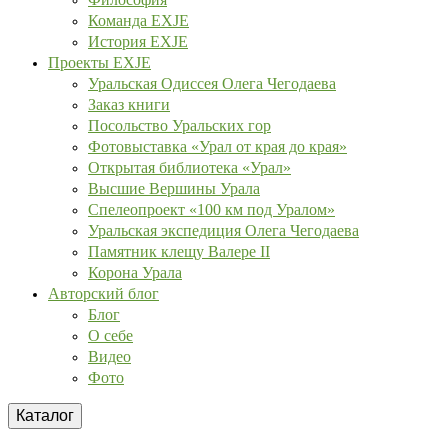
Команда EXJE
История EXJE
Проекты EXJE
Уральская Одиссея Олега Чегодаева
Заказ книги
Посольство Уральских гор
Фотовыставка «Урал от края до края»
Открытая библиотека «Урал»
Высшие Вершины Урала
Спелеопроект «100 км под Уралом»
Уральская экспедиция Олега Чегодаева
Памятник клещу Валере II
Корона Урала
Авторский блог
Блог
О себе
Видео
Фото
Каталог