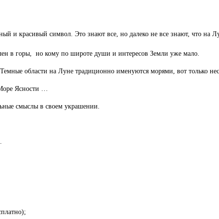
 и красивый символ. Это знают все, но далеко не все знают, что на Лу
блен в горы, но кому по широте души и интересов Земли уже мало.
я. Темные области на Луне традиционно именуются морями, вот только не
 Море Ясности …
льные смыслы в своем украшении.
.
платно);