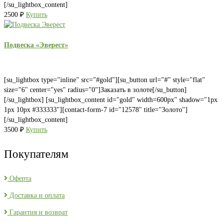
[/su_lightbox_content]
2500
₽
Купить
Подвеска «Эверест»
[su_lightbox type="inline" src="#gold"][su_button url="#" style="flat"
size="6" center="yes" radius="0"]Заказать в золоте[/su_button]
[/su_lightbox] [su_lightbox_content id="gold" width=600px" shadow="1px
1px 10px #333333"][contact-form-7 id="12578" title="Золото"]
[/su_lightbox_content]
3500
₽
Купить
Покупателям
Оферта
Доставка и оплата
Гарантия и возврат