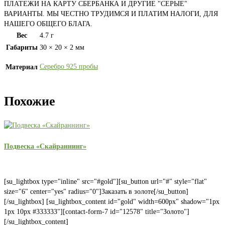
ПЛАТЕЖИ НА КАРТУ СБЕРБАНКА И ДРУГИЕ "СЕРЫЕ"
ВАРИАНТЫ. МЫ ЧЕСТНО ТРУДИМСЯ И ПЛАТИМ НАЛОГИ, ДЛЯ
НАШЕГО ОБЩЕГО БЛАГА.
Вес
4.7 г
Габариты
30 × 20 × 2 мм
Серебро 925 пробы
Материал
Похожие
Подвеска «Скайраннинг»
[su_lightbox type="inline" src="#gold"][su_button url="#" style="flat"
size="6" center="yes" radius="0"]Заказать в золоте[/su_button]
[/su_lightbox] [su_lightbox_content id="gold" width=600px" shadow="1px
1px 10px #333333"][contact-form-7 id="12578" title="Золото"]
[/su_lightbox_content]