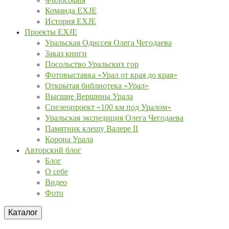
Команда EXJE
История EXJE
Проекты EXJE
Уральская Одиссея Олега Чегодаева
Заказ книги
Посольство Уральских гор
Фотовыставка «Урал от края до края»
Открытая библиотека «Урал»
Высшие Вершины Урала
Спелеопроект «100 км под Уралом»
Уральская экспедиция Олега Чегодаева
Памятник клещу Валере II
Корона Урала
Авторский блог
Блог
О себе
Видео
Фото
Каталог