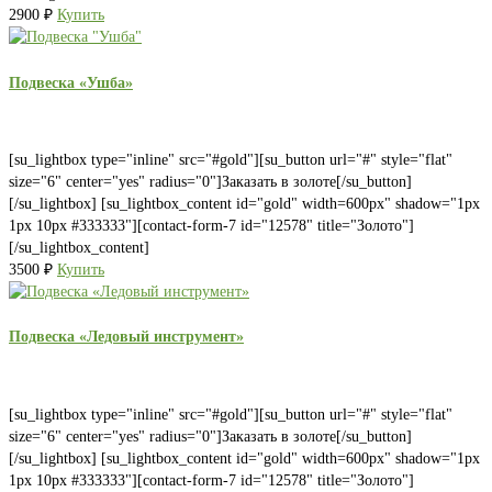
2900
₽
Купить
Подвеска «Ушба»
[su_lightbox type="inline" src="#gold"][su_button url="#" style="flat"
size="6" center="yes" radius="0"]Заказать в золоте[/su_button]
[/su_lightbox] [su_lightbox_content id="gold" width=600px" shadow="1px
1px 10px #333333"][contact-form-7 id="12578" title="Золото"]
[/su_lightbox_content]
3500
₽
Купить
Подвеска «Ледовый инструмент»
[su_lightbox type="inline" src="#gold"][su_button url="#" style="flat"
size="6" center="yes" radius="0"]Заказать в золоте[/su_button]
[/su_lightbox] [su_lightbox_content id="gold" width=600px" shadow="1px
1px 10px #333333"][contact-form-7 id="12578" title="Золото"]