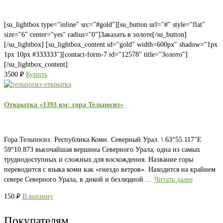
[su_lightbox type="inline" src="#gold"][su_button url="#" style="flat"
size="6" center="yes" radius="0"]Заказать в золоте[/su_button]
[/su_lightbox] [su_lightbox_content id="gold" width=600px" shadow="1px
1px 10px #333333"][contact-form-7 id="12578" title="Золото"]
[/su_lightbox_content]
3500
₽
Купить
Открытка «1393 км: гора Тельпосиз»
Гора Тельпосиз. Республика Коми. Северный Урал. \ 63°55.117″E
59°10.873 высочайшая вершина Северного Урала, одна из самых
труднодоступных и сложных для восхождения. Название горы
переводится с языка коми как «гнездо ветров». Находится на крайнем
севере Северного Урала, в дикой и безлюдной …
Читать далее
150
₽
В корзину
Покупателям