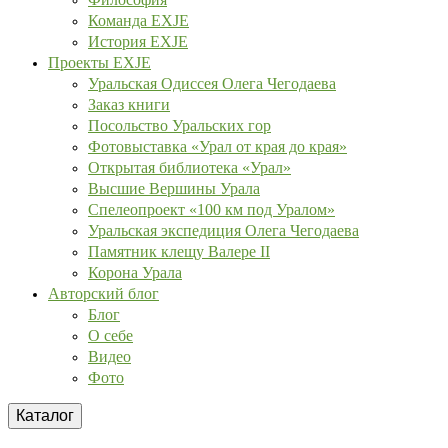
Команда EXJE
История EXJE
Проекты EXJE
Уральская Одиссея Олега Чегодаева
Заказ книги
Посольство Уральских гор
Фотовыставка «Урал от края до края»
Открытая библиотека «Урал»
Высшие Вершины Урала
Спелеопроект «100 км под Уралом»
Уральская экспедиция Олега Чегодаева
Памятник клещу Валере II
Корона Урала
Авторский блог
Блог
О себе
Видео
Фото
Каталог