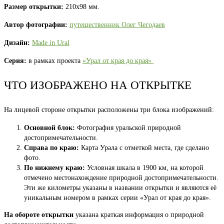
Размер открытки:
210х98 мм.
Автор фотографии:
путешественник Олег Чегодаев
Дизайн:
Made in Ural
Серия:
в рамках проекта
«Урал от края до края»
ЧТО ИЗОБРАЖЕНО НА ОТКРЫТКЕ
На лицевой стороне открытки расположены три блока изображений:
Основной блок:
Фотография уральской природной
достопримечательности.
Справа по краю:
Карта Урала с отметкой места, где сделано
фото.
По нижнему краю:
Условная шкала в 1900 км, на которой
отмечено местонахождение природной достопримечательности.
Эти же километры указаны в названии открытки и являются её
уникальным номером в рамках серии «Урал от края до края».
На обороте открытки
указана краткая информация о природной