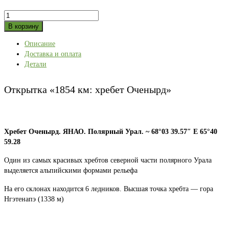
Количество
товара
В корзину
Открытка
Описание
«1854
Доставка и оплата
км:
Детали
хребет
Оченырд»
Открытка «1854 км: хребет Оченырд»
Хребет Оченырд. ЯНАО. Полярный Урал. ~ 68°03 39.57″ E 65°40
59.28
Один из самых красивых хребтов северной части полярного Урала
выделяется альпийскими формами рельефа
На его склонах находится 6 ледников. Высшая точка хребта — гора
Нгэтенапэ (1338 м)