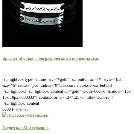
Браслет «Горы» с географическими координатами
[su_lightbox type="inline" src="#gold"][su_button url="#" style="flat"
size="6" center="yes" radius="0"]Заказать в золоте[/su_button]
[/su_lightbox] [su_lightbox_content id="gold" width=600px" shadow="1px
1px 10px #333333"][contact-form-7 id="12578" title="Золото"]
[/su_lightbox_content]
3500
₽
Купить
Подвеска «Маттерхорн»