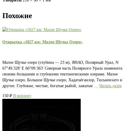
Габариты
210 × 98 × 1 мм
Похожие
Открытка «1827 км: Малое Щучье Озеро»
Малое Щучье озеро (глубина — 23 м), ЯНАО, Полярный Урал, N
67°49.328′ E 66°09.363′ Северная часть Полярного Урала знаменита
своими большими и глубокими тектоническими озерами. Малое
Щучье озеро, Большое Щучье озеро, Хадатаёганлор, Тисьнензато и
другие. Глубокие, чистые, богатые рыбой, зажатые …
Читать далее
150
₽
В корзину