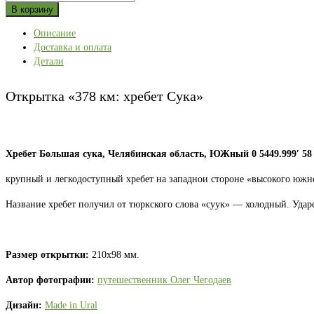
товара
В корзину
Открытка
Описание
«378
Доставка и оплата
км:
Детали
хребет
Сука»
Открытка «378 км: хребет Сука»
Хребет Большая сука, Челябинская область, ЮЖный 0 5449.999′ 58 
крупный и легкодоступный хребет на западнои стороне «высокого южно
Название хребет получил от тюркского слова «суук» — холодный. Ударе
Размер открытки:
210х98 мм.
Автор фотографии:
путешественник Олег Чегодаев
Дизайн:
Made in Ural