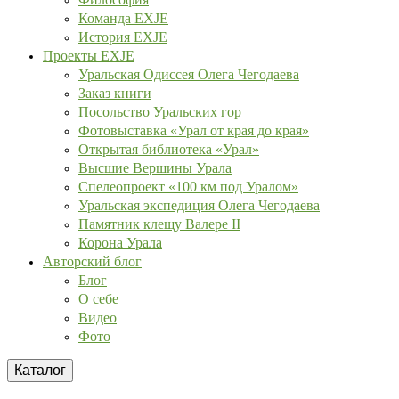
Команда EXJE
История EXJE
Проекты EXJE
Уральская Одиссея Олега Чегодаева
Заказ книги
Посольство Уральских гор
Фотовыставка «Урал от края до края»
Открытая библиотека «Урал»
Высшие Вершины Урала
Спелеопроект «100 км под Уралом»
Уральская экспедиция Олега Чегодаева
Памятник клещу Валере II
Корона Урала
Авторский блог
Блог
О себе
Видео
Фото
Каталог