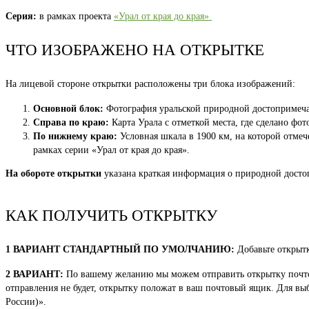
Серия:
в рамках проекта
«Урал от края до края»
ЧТО ИЗОБРАЖЕНО НА ОТКРЫТКЕ
На лицевой стороне открытки расположены три блока изображений:
Основной блок:
Фотография уральской природной достопримеча
Справа по краю:
Карта Урала с отметкой места, где сделано фот
По нижнему краю:
Условная шкала в 1900 км, на которой отме
рамках серии «Урал от края до края».
На обороте открытки
указана краткая информация о природной досто
КАК ПОЛУЧИТЬ ОТКРЫТКУ
1 ВАРИАНТ СТАНДАРТНЫЙ ПО УМОЛЧАНИЮ:
Добавьте открытк
2 ВАРИАНТ:
По вашему желанию мы можем отправить открытку почтой 
отправления не будет, открытку положат в ваш почтовый ящик. Для выб
России)».