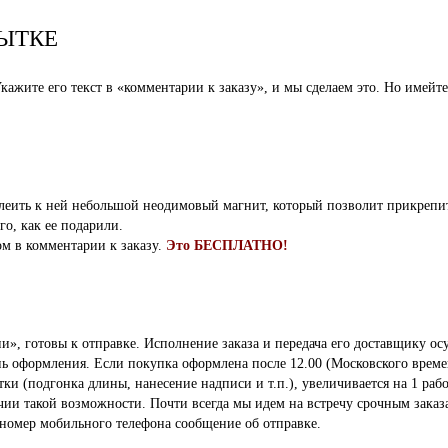
ЫТКЕ
ажите его текст в «комментарии к заказу», и мы сделаем это. Но имейте
клеить к ней небольшой неодимовый магнит, который позволит прикрепи
го, как ее подарили.
ом в комментарии к заказу.
Это БЕСПЛАТНО!
», готовы к отправке. Исполнение заказа и передача его доставщику осу
ень оформления. Если покупка оформлена после 12.00 (Московского време
 (подгонка длины, нанесение надписи и т.п.), увеличивается на 1 рабо
ичии такой возможности. Почти всегда мы идем на встречу срочным заказ
 номер мобильного телефона сообщение об отправке.