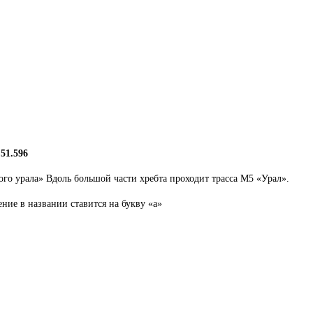
51.596
го урала» Вдоль большой части хребта проходит трасса М5 «Урал».
ние в названии ставится на букву «а»