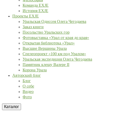
Команда EXJE
История EXJE
Проекты EXJE
Уральская Одиссея Олега Чегодаева
Заказ книги
Посольство Уральских гор
Фотовыставка «Урал от края до края»
Открытая библиотека «Урал»
Высшие Вершины Урала
Спелеопроект «100 км под Уралом»
Уральская экспедиция Олега Чегодаева
Памятник клещу Валере II
Корона Урала
Авторский блог
Блог
О себе
Видео
Фото
Каталог