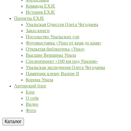
Команда EXJE
История EXJE
Проекты EXJE
Уральская Одиссея Олега Чегодаева
Заказ книги
Посольство Уральских гор
Фотовыставка «Урал от края до края»
Открытая библиотека «Урал»
Высшие Вершины Урала
Спелеопроект «100 км под Уралом»
Уральская экспедиция Олега Чегодаева
Памятник клещу Валере II
Корона Урала
Авторский блог
Блог
О себе
Видео
Фото
Каталог