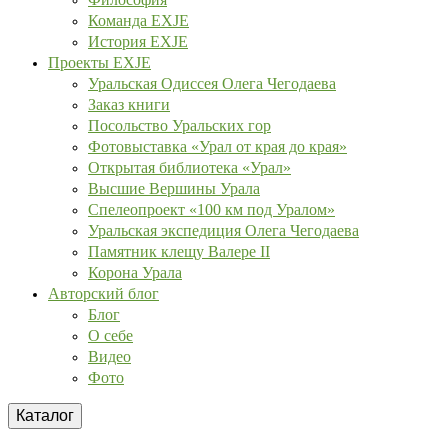
Команда EXJE
История EXJE
Проекты EXJE
Уральская Одиссея Олега Чегодаева
Заказ книги
Посольство Уральских гор
Фотовыставка «Урал от края до края»
Открытая библиотека «Урал»
Высшие Вершины Урала
Спелеопроект «100 км под Уралом»
Уральская экспедиция Олега Чегодаева
Памятник клещу Валере II
Корона Урала
Авторский блог
Блог
О себе
Видео
Фото
Каталог