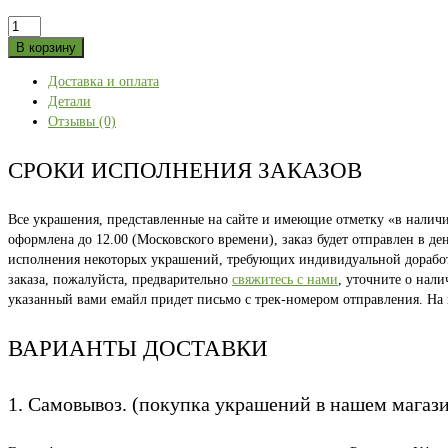
Количество
товара
В корзину
Лонгслив
Доставка и оплата
"Таёжный
Детали
Урал"
Отзывы (0)
S
СРОКИ ИСПОЛНЕНИЯ ЗАКАЗОВ
Все украшения, представленные на сайте и имеющие отметку «в наличии
оформлена до 12.00 (Московского времени), заказ будет отправлен в д
исполнения некоторых украшений, требующих индивидуальной доработки
заказа, пожалуйста, предварительно
свяжитесь с нами
, уточните о нал
указанный вами емайл придет письмо с трек-номером отправления. На
ВАРИАНТЫ ДОСТАВКИ
1. Самовывоз. (покупка украшений в нашем магаз