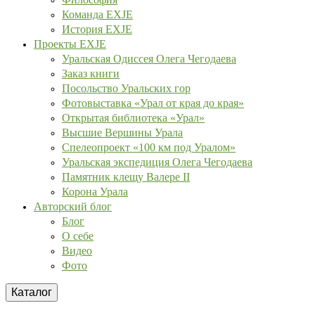
Команда EXJE
История EXJE
Проекты EXJE
Уральская Одиссея Олега Чегодаева
Заказ книги
Посольство Уральских гор
Фотовыставка «Урал от края до края»
Открытая библиотека «Урал»
Высшие Вершины Урала
Спелеопроект «100 км под Уралом»
Уральская экспедиция Олега Чегодаева
Памятник клещу Валере II
Корона Урала
Авторский блог
Блог
О себе
Видео
Фото
Каталог