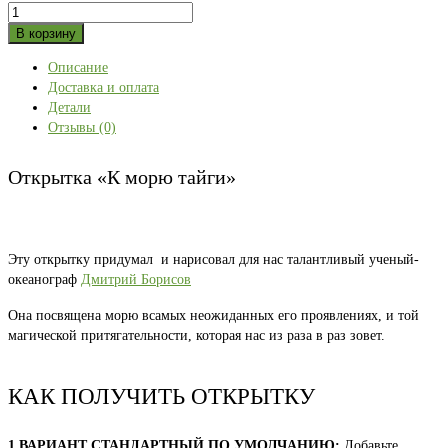
Количество
товара
В корзину
Открытка
Описание
«К
Доставка и оплата
морю
Детали
тайги»
Отзывы (0)
Открытка «К морю тайги»
Эту открытку придумал и нарисовал для нас талантливый ученый-
океанограф
Дмитрий Борисов
Она посвящена морю всамых неожиданных его проявлениях, и той
магической притягательности, которая нас из раза в раз зовет.
КАК ПОЛУЧИТЬ ОТКРЫТКУ
1 ВАРИАНТ СТАНДАРТНЫЙ ПО УМОЛЧАНИЮ:
Добавьте