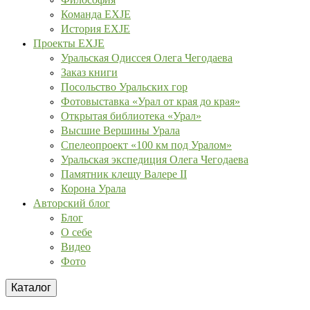
Команда EXJE
История EXJE
Проекты EXJE
Уральская Одиссея Олега Чегодаева
Заказ книги
Посольство Уральских гор
Фотовыставка «Урал от края до края»
Открытая библиотека «Урал»
Высшие Вершины Урала
Спелеопроект «100 км под Уралом»
Уральская экспедиция Олега Чегодаева
Памятник клещу Валере II
Корона Урала
Авторский блог
Блог
О себе
Видео
Фото
Каталог