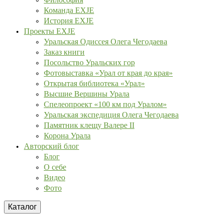
Команда EXJE
История EXJE
Проекты EXJE
Уральская Одиссея Олега Чегодаева
Заказ книги
Посольство Уральских гор
Фотовыставка «Урал от края до края»
Открытая библиотека «Урал»
Высшие Вершины Урала
Спелеопроект «100 км под Уралом»
Уральская экспедиция Олега Чегодаева
Памятник клещу Валере II
Корона Урала
Авторский блог
Блог
О себе
Видео
Фото
Каталог