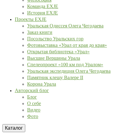
Команда EXJE
История EXJE
Проекты EXJE
Уральская Одиссея Олега Чегодаева
Заказ книги
Посольство Уральских гор
Фотовыставка «Урал от края до края»
Открытая библиотека «Урал»
Высшие Вершины Урала
Спелеопроект «100 км под Уралом»
Уральская экспедиция Олега Чегодаева
Памятник клещу Валере II
Корона Урала
Авторский блог
Блог
О себе
Видео
Фото
Каталог