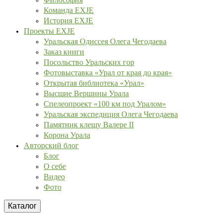
Команда EXJE
История EXJE
Проекты EXJE
Уральская Одиссея Олега Чегодаева
Заказ книги
Посольство Уральских гор
Фотовыставка «Урал от края до края»
Открытая библиотека «Урал»
Высшие Вершины Урала
Спелеопроект «100 км под Уралом»
Уральская экспедиция Олега Чегодаева
Памятник клещу Валере II
Корона Урала
Авторский блог
Блог
О себе
Видео
Фото
Каталог