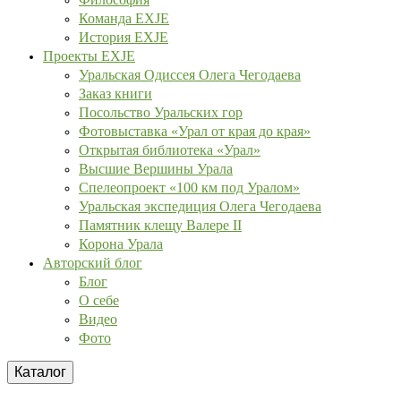
Команда EXJE
История EXJE
Проекты EXJE
Уральская Одиссея Олега Чегодаева
Заказ книги
Посольство Уральских гор
Фотовыставка «Урал от края до края»
Открытая библиотека «Урал»
Высшие Вершины Урала
Спелеопроект «100 км под Уралом»
Уральская экспедиция Олега Чегодаева
Памятник клещу Валере II
Корона Урала
Авторский блог
Блог
О себе
Видео
Фото
Каталог